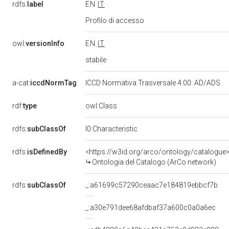
rdfs:
label
EN
IT
Profilo di accesso
owl:
versionInfo
EN
IT
stabile
a-cat:
iccdNormTag
ICCD Normativa Trasversale 4.00: AD/ADS
rdf:
type
owl:Class
rdfs:
subClassOf
l0:Characteristic
rdfs:
isDefinedBy
<https://w3id.org/arco/ontology/catalogue
Ontologia del Catalogo (ArCo network)
rdfs:
subClassOf
_:a61699c57290ceaac7e184819ebbcf7b
_:a30e791dee68afdbaf37a600c0a0a6ec