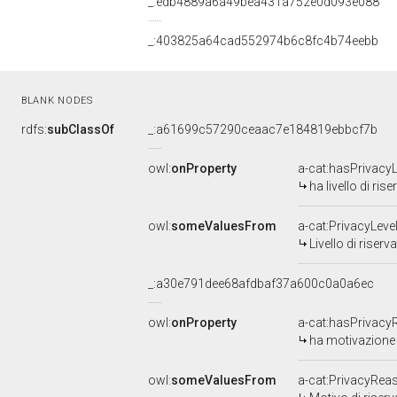
_:edb4889a6a49bea431a752e0d093e088
_:403825a64cad552974b6c8fc4b74eebb
BLANK NODES
rdfs:
subClassOf
_:a61699c57290ceaac7e184819ebbcf7b
owl:
onProperty
a-cat:hasPrivacyL
ha livello di ris
owl:
someValuesFrom
a-cat:PrivacyLeve
Livello di riserv
_:a30e791dee68afdbaf37a600c0a0a6ec
owl:
onProperty
a-cat:hasPrivac
ha motivazione 
owl:
someValuesFrom
a-cat:PrivacyRea