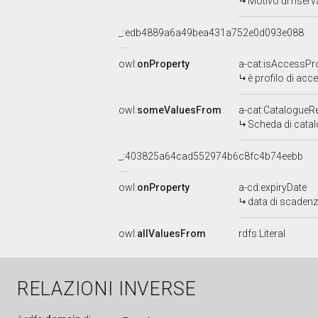
Motivo di riser
_:edb4889a6a49bea431a752e0d093e088
owl:
onProperty
a-cat:isAccessPro
è profilo di acc
owl:
someValuesFrom
a-cat:CatalogueR
Scheda di cata
_:403825a64cad552974b6c8fc4b74eebb
owl:
onProperty
a-cd:expiryDate
data di scaden
owl:
allValuesFrom
rdfs:Literal
RELAZIONI INVERSE