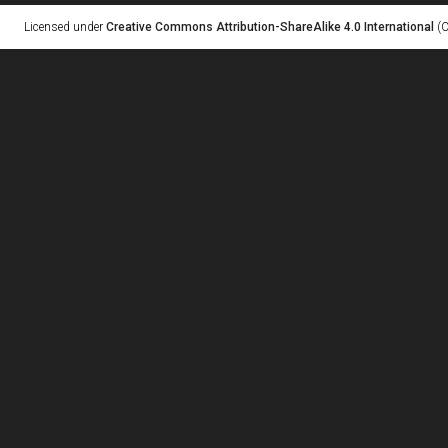
Licensed under
Creative Commons Attribution-ShareAlike 4.0 International
(C