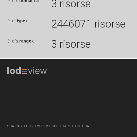
3 risorse
è
rdfs:
domain
di
2446071 risorse
è
rdf:
type
di
3 risorse
è
rdfs:
range
di
SCARICA LODVIEW PER PUBBLICARE I TUOI DATI