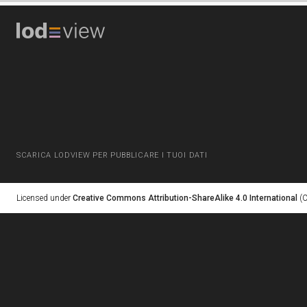
SCARICA LODVIEW PER PUBBLICARE I TUOI DATI
Licensed under
Creative Commons Attribution-ShareAlike 4.0 International
(C