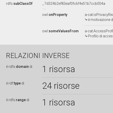
rdfs:
subClassOf
_:7d324b2ef83eaf0fc6f4e51b7ccb004a
owl:
onProperty
a-cat:isPrivacyR
è motivazione di
owl:
someValuesFrom
a-cat:AccessProfi
Profilo di acce
RELAZIONI INVERSE
1 risorsa
è
rdfs:
domain
di
24 risorse
è
rdf:
type
di
1 risorsa
è
rdfs:
range
di