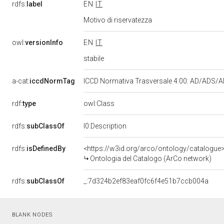
rdfs:
label
EN
IT
Motivo di riservatezza
owl:
versionInfo
EN
IT
stabile
a-cat:
iccdNormTag
ICCD Normativa Trasversale 4.00: AD/ADS
rdf:
type
owl:Class
rdfs:
subClassOf
l0:Description
rdfs:
isDefinedBy
<https://w3id.org/arco/ontology/catalogue
Ontologia del Catalogo (ArCo network)
rdfs:
subClassOf
_:7d324b2ef83eaf0fc6f4e51b7ccb004a
BLANK NODES