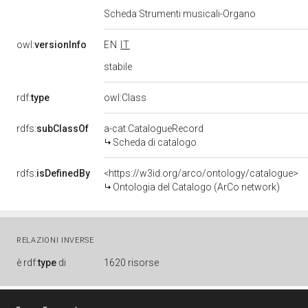
Scheda Strumenti musicali-Organo
owl:
versionInfo
EN
IT
stabile
rdf:
type
owl:Class
rdfs:
subClassOf
a-cat:CatalogueRecord
Scheda di catalogo
rdfs:
isDefinedBy
<https://w3id.org/arco/ontology/catalogue>
Ontologia del Catalogo (ArCo network)
RELAZIONI INVERSE
è
rdf:
type
di
1620 risorse