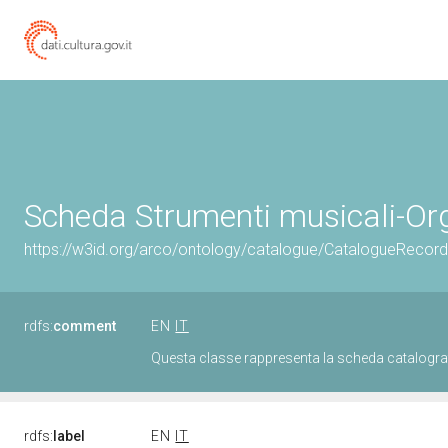
Scheda Strumenti musicali-Or
https://w3id.org/arco/ontology/catalogue/CatalogueReco
rdfs:
comment
EN
IT
Questa classe rappresenta la scheda catalogra
rdfs:
label
EN
IT