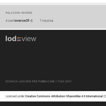
RELAZIONI INVERSE
è
owl:
inverseOf
di
1 risorsa
SCARICA LODVIEW PER PUBBLICARE I TUOI DATI
Licensed under
Creative Commons Attribution-ShareAlike 4.0 International
(C