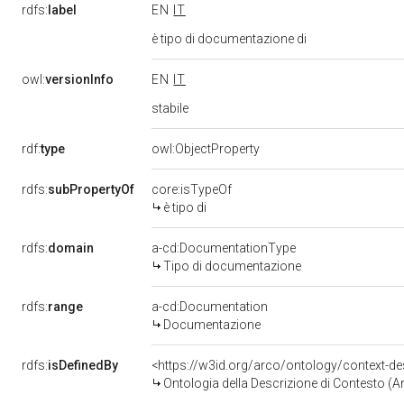
rdfs:
label
EN
IT
è tipo di documentazione di
owl:
versionInfo
EN
IT
stabile
rdf:
type
owl:ObjectProperty
rdfs:
subPropertyOf
core:isTypeOf
è tipo di
rdfs:
domain
a-cd:DocumentationType
Tipo di documentazione
rdfs:
range
a-cd:Documentation
Documentazione
rdfs:
isDefinedBy
<https://w3id.org/arco/ontology/context-de
Ontologia della Descrizione di Contesto (