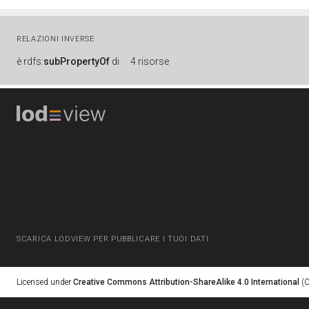
RELAZIONI INVERSE
è
rdfs:
subPropertyOf
di
4 risorse
SCARICA LODVIEW PER PUBBLICARE I TUOI DATI
Licensed under
Creative Commons Attribution-ShareAlike 4.0 International
(C