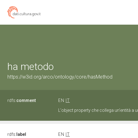
ha metodo
https://w3id.org/arco/ontology/core/hasMethod
rdfs:
comment
EN
IT
L'object property che collega un'entità a
rdfs:
label
EN
IT