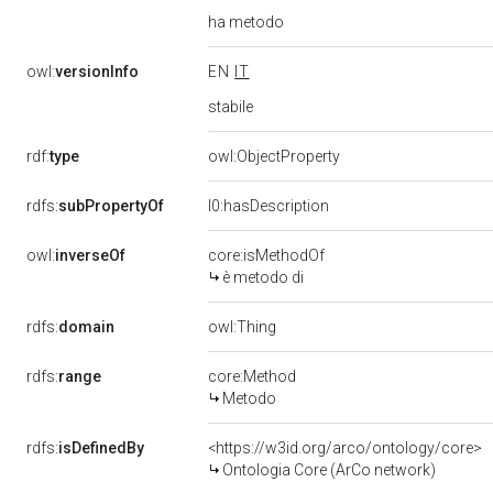
ha metodo
owl:
versionInfo
EN
IT
stabile
rdf:
type
owl:ObjectProperty
rdfs:
subPropertyOf
l0:hasDescription
owl:
inverseOf
core:isMethodOf
è metodo di
rdfs:
domain
owl:Thing
rdfs:
range
core:Method
Metodo
rdfs:
isDefinedBy
<https://w3id.org/arco/ontology/core>
Ontologia Core (ArCo network)