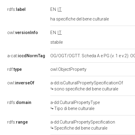
rdfs:
label
EN
IT
ha specifiche del bene culturale
owl:
versionInfo
EN
IT
stabile
a-cat:
iccdNormTag
OG/OGT/OGTT. Scheda A e PG (v. 1 e v.2)
rdf:
type
owl:ObjectProperty
owl:
inverseOf
a-dd:isCulturalPropertySpecificationOf
sono specifiche del bene culturale
rdfs:
domain
a-dd:CulturalPropertyType
Tipo di bene culturale
rdfs:
range
a-dd:CulturalPropertySpecification
Specifiche del bene culturale