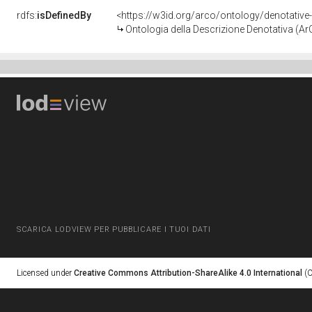
rdfs:
isDefinedBy
<https://w3id.org/arco/ontology/denotative
Ontologia della Descrizione Denotativa (A
SCARICA LODVIEW PER PUBBLICARE I TUOI DATI
Licensed under
Creative Commons Attribution-ShareAlike 4.0 International
(C