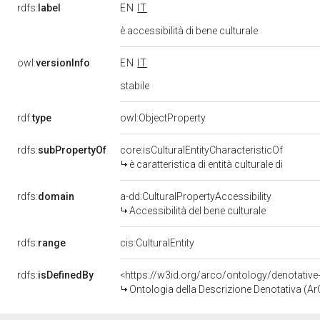
rdfs:
label
EN
IT
è accessibilità di bene culturale
owl:
versionInfo
EN
IT
stabile
rdf:
type
owl:ObjectProperty
rdfs:
subPropertyOf
core:isCulturalEntityCharacteristicOf
è caratteristica di entità culturale di
rdfs:
domain
a-dd:CulturalPropertyAccessibility
Accessibilità del bene culturale
rdfs:
range
cis:CulturalEntity
rdfs:
isDefinedBy
<https://w3id.org/arco/ontology/denotative
Ontologia della Descrizione Denotativa (A