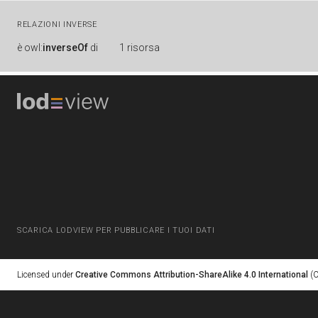
RELAZIONI INVERSE
è
owl:
inverseOf
di
1 risorsa
SCARICA LODVIEW PER PUBBLICARE I TUOI DATI
Licensed under
Creative Commons Attribution-ShareAlike 4.0 International
(C