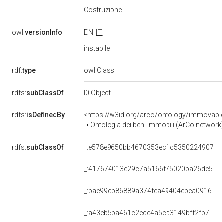
Costruzione
owl:
versionInfo
EN
IT
instabile
rdf:
type
owl:Class
rdfs:
subClassOf
l0:Object
rdfs:
isDefinedBy
<https://w3id.org/arco/ontology/immovabl
Ontologia dei beni immobili (ArCo network
rdfs:
subClassOf
_:e578e9650bb4670353ec1c5350224907
_:417674013e29c7a5166f75020ba26de5
_:bae99cb86889a374fea49404ebea0916
_:a43eb5ba461c2ece4a5cc3149bff2fb7