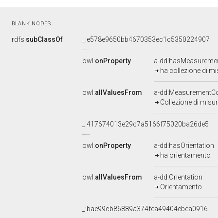
BLANK NODES
rdfs:
subClassOf
_:e578e9650bb4670353ec1c5350224907
owl:
onProperty
a-dd:hasMeasuremen
ha collezione di mi
owl:
allValuesFrom
a-dd:MeasurementCo
Collezione di misu
_:417674013e29c7a5166f75020ba26de5
owl:
onProperty
a-dd:hasOrientation
ha orientamento
owl:
allValuesFrom
a-dd:Orientation
Orientamento
_:bae99cb86889a374fea49404ebea0916