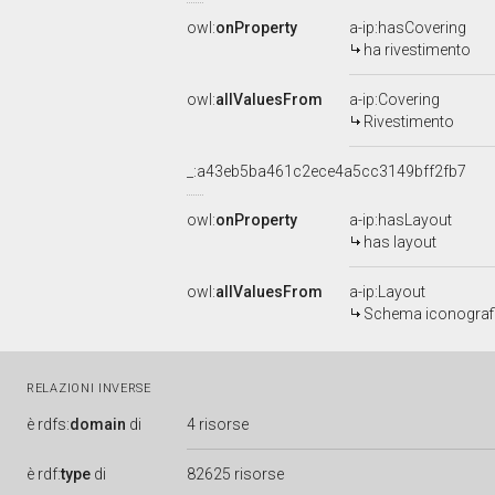
owl:
onProperty
a-ip:hasCovering
ha rivestimento
owl:
allValuesFrom
a-ip:Covering
Rivestimento
_:a43eb5ba461c2ece4a5cc3149bff2fb7
owl:
onProperty
a-ip:hasLayout
has layout
owl:
allValuesFrom
a-ip:Layout
Schema iconograf
RELAZIONI INVERSE
è
rdfs:
domain
di
4 risorse
è
rdf:
type
di
82625 risorse