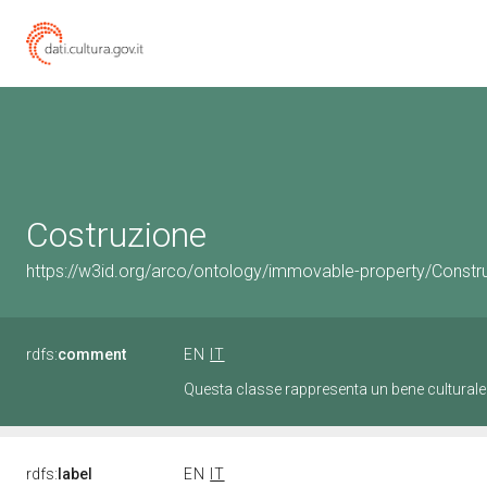
Costruzione
https://w3id.org/arco/ontology/immovable-property/Constr
rdfs:
comment
EN
IT
Questa classe rappresenta un bene culturale
rdfs:
label
EN
IT