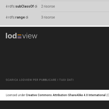
è
rdfs:
subClassOf
di
2 risorse
è
rdfs:
range
di
3 risorse
SCARICA LODVIEW PER PUBBLICARE I TUOI DATI
Licensed under
Creative Commons Attribution-ShareAlike 4.0 International
(C