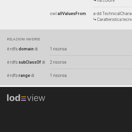
ha colore
owl:
allValuesFrom
a-dd:TechnicalCharac
Caratteristica tecn
RELAZIONI INVERSE
è
rdfs:
domain
di
1 risorsa
è
rdfs:
subClassOf
di
2 risorse
è
rdfs:
range
di
1 risorsa