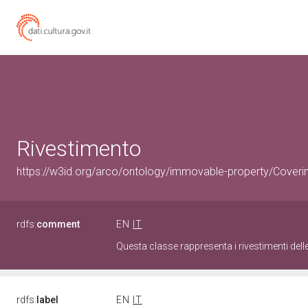
Rivestimento
https://w3id.org/arco/ontology/immovable-property/Coveri
rdfs:
comment
EN
IT
Questa classe rappresenta i rivestimenti delle
rdfs:
label
EN
IT