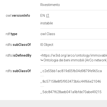
Rivestimento
owl:
versionInfo
EN
IT
instabile
rdf:
type
owl:Class
rdfs:
subClassOf
l0:Object
rdfs:
isDefinedBy
<https://w3id.org/arco/ontology/immovabl
Ontologia dei beni immobili (ArCo network
rdfs:
subClassOf
_:c2e55bb1ac819d05fb04d9879fe965ca
_:8c57158e8f5f953473b6c44f66e21046
_:5dc847f628aeb041a9bfde70abe49215