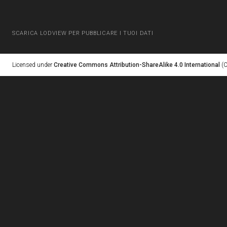
SCARICA LODVIEW PER PUBBLICARE I TUOI DATI
Licensed under
Creative Commons Attribution-ShareAlike 4.0 International
(C