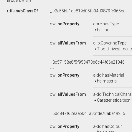
BLANK NODES
rdfs:
subClassOf
_:c2e55bb1ac819d05fb04d9879fe965ca
owl:
onProperty
core:hasType
ha tipo
owl:
allValuesFrom
a-ip:CoveringType
Tipo di rivestiment
_:8c57158e8f5f953473b6c44f66e21046
owl:
onProperty
a-dd:hasMaterial
ha materia
owl:
allValuesFrom
a-dd:TechnicalCharac
Caratteristica tecn
_:5dc847f628aeb041a9bfde70abe49215
owl:
onProperty
a-dd:hasColour