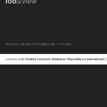
SCARICA LODVIEW PER PUBBLICARE I TUOI DATI
Licensed under
Creative Commons Attribution-ShareAlike 4.0 International
(C