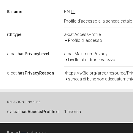
l0:
name
EN
IT
Profilo d'accesso alla scheda catalo
rdf:
type
a-cat:AccessProfile
Profilo di accesso
a-cat:
hasPrivacyLevel
a-cat:MaximumPrivacy
Livello alto di riservatezza
a-cat:
hasPrivacyReason
<https://w3id.org/arco/resource/Pr
scheda di bene non adeguatamente 
RELAZIONI INVERSE
è
a-cat:
hasAccessProfile
di
1 risorsa