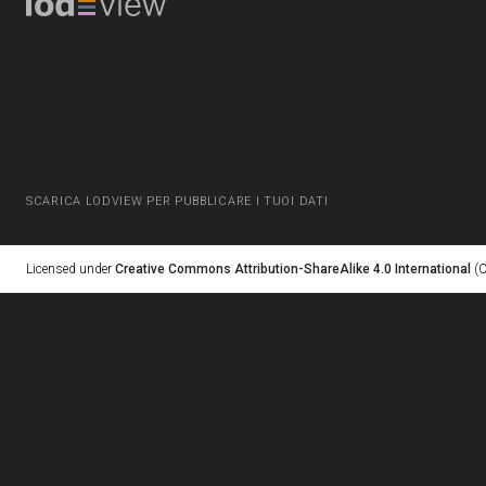
SCARICA LODVIEW PER PUBBLICARE I TUOI DATI
Licensed under
Creative Commons Attribution-ShareAlike 4.0 International
(C