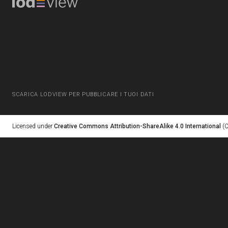
SCARICA LODVIEW PER PUBBLICARE I TUOI DATI
Licensed under
Creative Commons Attribution-ShareAlike 4.0 International
(C