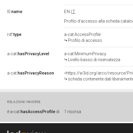
l0:
name
EN
IT
Profilo d'accesso alla scheda catalo
rdf:
type
a-cat:AccessProfile
Profilo di accesso
a-cat:
hasPrivacyLevel
a-cat:MinimumPrivacy
Livello basso di riservatezza
a-cat:
hasPrivacyReason
<https://w3id.org/arco/resource/Pr
scheda contenente dati liberamente
RELAZIONI INVERSE
è
a-cat:
hasAccessProfile
di
1 risorsa