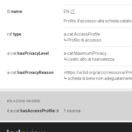
l0:
name
EN
IT
Profilo d'accesso alla scheda catalo
rdf:
type
a-cat:AccessProfile
Profilo di accesso
a-cat:
hasPrivacyLevel
a-cat:MaximumPrivacy
Livello alto di riservatezza
a-cat:
hasPrivacyReason
<https://w3id.org/arco/resource/Pr
scheda di bene non adeguatamente 
RELAZIONI INVERSE
è
a-cat:
hasAccessProfile
di
1 risorsa