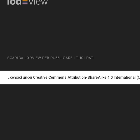
SCARICA LODVIEW PER PUBBLICARE I TUOI DATI
Licensed under
Creative Commons Attribution-ShareAlike 4.0 International
(C