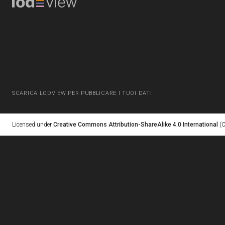
SCARICA LODVIEW PER PUBBLICARE I TUOI DATI
Licensed under
Creative Commons Attribution-ShareAlike 4.0 International
(C