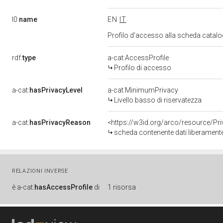
l0:
name
EN
IT
Profilo d'accesso alla scheda catalo
rdf:
type
a-cat:AccessProfile
Profilo di accesso
a-cat:
hasPrivacyLevel
a-cat:MinimumPrivacy
Livello basso di riservatezza
a-cat:
hasPrivacyReason
<https://w3id.org/arco/resource/Pr
scheda contenente dati liberamente
RELAZIONI INVERSE
è
a-cat:
hasAccessProfile
di
1 risorsa