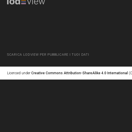
SCARICA LODVIEW PER PUBBLICARE I TUOI DATI
Licensed under
Creative Commons Attribution-ShareAlike 4.0 International
(C