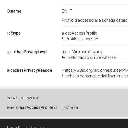
l0:
name
EN
IT
Profilo d'accesso alla scheda catalo
rdf:
type
a-cat:AccessProfile
Profilo di accesso
a-cat:
hasPrivacyLevel
a-cat:MinimumPrivacy
Livello basso di riservatezza
a-cat:
hasPrivacyReason
<https://w3id.org/arco/resource/Pr
scheda contenente dati liberamente
RELAZIONI INVERSE
è
a-cat:
hasAccessProfile
di
1 risorsa