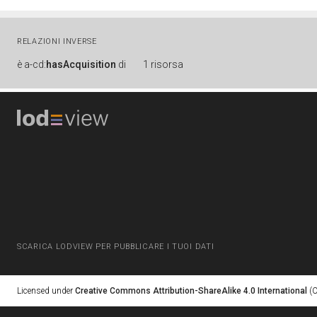
RELAZIONI INVERSE
è
a-cd:
hasAcquisition
di
1 risorsa
SCARICA LODVIEW PER PUBBLICARE I TUOI DATI
Licensed under
Creative Commons Attribution-ShareAlike 4.0 International
(C