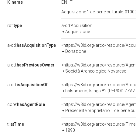
l0:
name
EN
IT
Acquisizione 1 del bene culturale: 01
rdf:
type
a-cd:Acquisition
Acquisizione
a-cd:
hasAcquisitionType
<https://w3id.org/arco/resource/Acqu
Donazione
a-cd:
hasPreviousOwner
<https://w3id.org/arco/resource/Ag
Società Archeologica Novarese
a-cd:
isAcquisitionOf
<https://w3id.org/arco/resource/Arc
balsamario, Isings 82 (PERIODIZZAZ
core:
hasAgentRole
<https://w3id.org/arco/resource/Age
Precedente proprietario 1 del bene 
ti:
atTime
<https://w3id.org/arco/resource/Time
1890