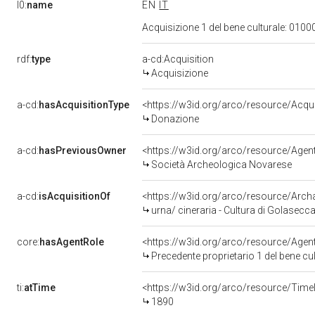
l0:
name
EN
IT
Acquisizione 1 del bene culturale: 01
rdf:
type
a-cd:Acquisition
Acquisizione
a-cd:
hasAcquisitionType
<https://w3id.org/arco/resource/Acqu
Donazione
a-cd:
hasPreviousOwner
<https://w3id.org/arco/resource/Ag
Società Archeologica Novarese
a-cd:
isAcquisitionOf
<https://w3id.org/arco/resource/Arc
urna/ cineraria - Cultura di Golasec
core:
hasAgentRole
<https://w3id.org/arco/resource/Age
Precedente proprietario 1 del bene 
ti:
atTime
<https://w3id.org/arco/resource/Time
1890