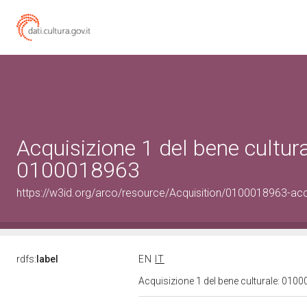
Acquisizione 1 del bene cultura
0100018963
https://w3id.org/arco/resource/Acquisition/0100018963-acqu
rdfs:
label
EN
IT
Acquisizione 1 del bene culturale: 01