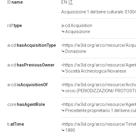
l0:
name
EN
IT
Acquisizione 1 del bene culturale: 01
rdf:
type
a-cd:Acquisition
Acquisizione
a-cd:
hasAcquisitionType
<https://w3id.org/arco/resource/Acqu
Donazione
a-cd:
hasPreviousOwner
<https://w3id.org/arco/resource/Ag
Società Archeologica Novarese
a-cd:
isAcquisitionOf
<https://w3id.org/arco/resource/Arc
orcio (PERIODIZZAZIONI/ PROTOSTORIA
core:
hasAgentRole
<https://w3id.org/arco/resource/Age
Precedente proprietario 1 del bene 
ti:
atTime
<https://w3id.org/arco/resource/Time
1890