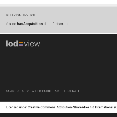
RELAZIONI INVERSE
è
a-cd:
hasAcquisition
di
1 risorsa
SCARICA LODVIEW PER PUBBLICARE I TUOI DATI
Licensed under
Creative Commons Attribution-ShareAlike 4.0 International
(C