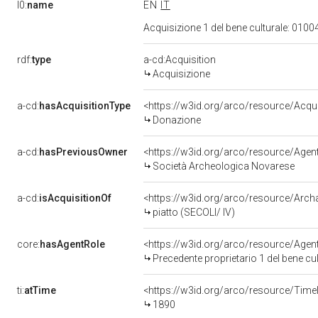
l0:
name
EN
IT
Acquisizione 1 del bene culturale: 01
rdf:
type
a-cd:Acquisition
Acquisizione
a-cd:
hasAcquisitionType
<https://w3id.org/arco/resource/Acqu
Donazione
a-cd:
hasPreviousOwner
<https://w3id.org/arco/resource/Ag
Società Archeologica Novarese
a-cd:
isAcquisitionOf
<https://w3id.org/arco/resource/Arc
piatto (SECOLI/ IV)
core:
hasAgentRole
<https://w3id.org/arco/resource/Age
Precedente proprietario 1 del bene 
ti:
atTime
<https://w3id.org/arco/resource/Time
1890