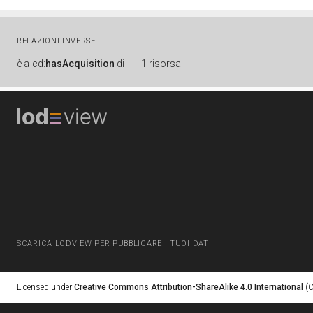
RELAZIONI INVERSE
è
a-cd:
hasAcquisition
di
1 risorsa
SCARICA LODVIEW PER PUBBLICARE I TUOI DATI
Licensed under
Creative Commons Attribution-ShareAlike 4.0 International
(C