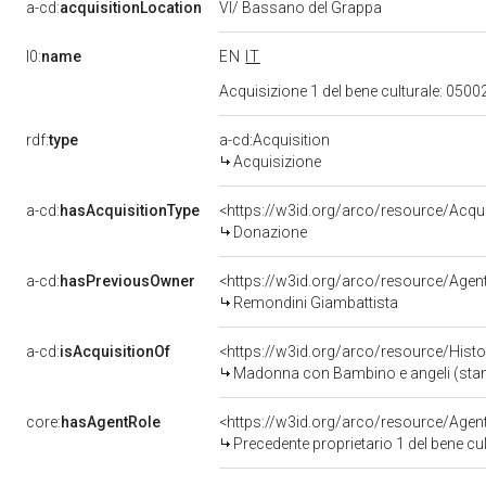
a-cd:
acquisitionLocation
VI/ Bassano del Grappa
l0:
name
EN
IT
Acquisizione 1 del bene culturale: 05
rdf:
type
a-cd:Acquisition
Acquisizione
a-cd:
hasAcquisitionType
<https://w3id.org/arco/resource/Acqu
Donazione
a-cd:
hasPreviousOwner
<https://w3id.org/arco/resource/Ag
Remondini Giambattista
a-cd:
isAcquisitionOf
<https://w3id.org/arco/resource/Hist
Madonna con Bambino e angeli (stampa
core:
hasAgentRole
<https://w3id.org/arco/resource/Age
Precedente proprietario 1 del bene c