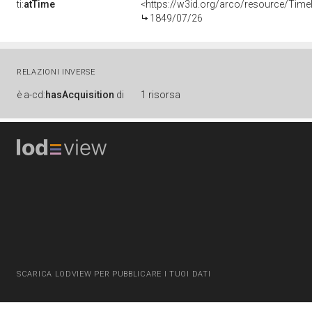
ti:
atTime
<https://w3id.org/arco/resource/Time
1849/07/26
RELAZIONI INVERSE
è
a-cd:
hasAcquisition
di
1 risorsa
SCARICA LODVIEW PER PUBBLICARE I TUOI DATI