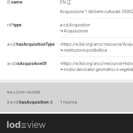
l0:
name
EN
IT
Acquisizione 1 del bene culturale: 05
rdf:
type
a-cd:Acquisition
Acquisizione
a-cd:
hasAcquisitionType
<https://w3id.org/arco/resource/Acqui
restituzione postbellica
a-cd:
isAcquisitionOf
<https://w3id.org/arco/resource/Hist
motivi decorativi geometrici e vegetal
RELAZIONI INVERSE
è
a-cd:
hasAcquisition
di
1 risorsa