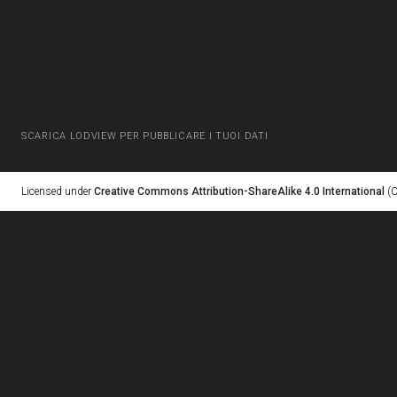
SCARICA LODVIEW PER PUBBLICARE I TUOI DATI
Licensed under
Creative Commons Attribution-ShareAlike 4.0 International
(C