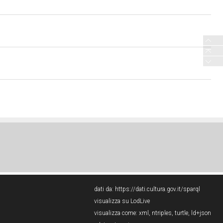
dati da:
https://dati.cultura.gov.it/sparql
visualizza su LodLive
visualizza come:
xml
,
ntriples
,
turtle
,
ld+json