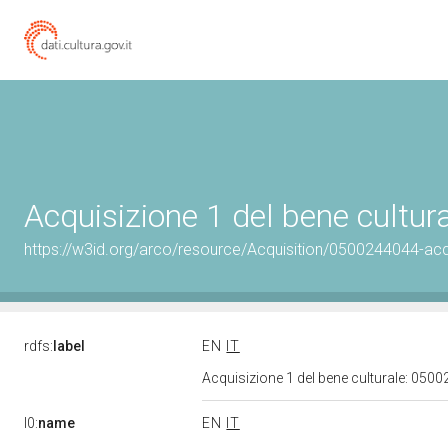
Acquisizione 1 del bene cultu
https://w3id.org/arco/resource/Acquisition/0500244044-acqu
rdfs:
label
EN
IT
Acquisizione 1 del bene culturale: 05
l0:
name
EN
IT