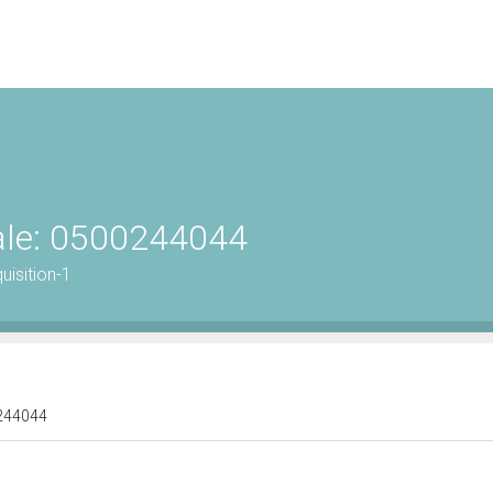
rale: 0500244044
isition-1
00244044