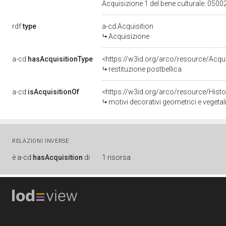
Acquisizione 1 del bene culturale: 05
rdf:
type
a-cd:Acquisition
Acquisizione
a-cd:
hasAcquisitionType
<https://w3id.org/arco/resource/Acqui
restituzione postbellica
a-cd:
isAcquisitionOf
<https://w3id.org/arco/resource/Hist
motivi decorativi geometrici e vegetal
RELAZIONI INVERSE
è
a-cd:
hasAcquisition
di
1 risorsa