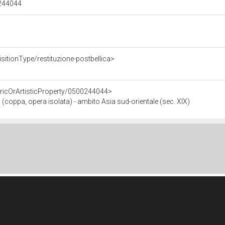
00244044
sitionType/restituzione-postbellica>
oricOrArtisticProperty/0500244044>
i (coppa, opera isolata) - ambito Asia sud-orientale (sec. XIX)