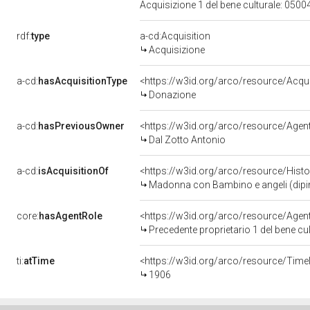
Acquisizione 1 del bene culturale: 05
rdf:
type
a-cd:Acquisition
Acquisizione
a-cd:
hasAcquisitionType
<https://w3id.org/arco/resource/Acqu
Donazione
a-cd:
hasPreviousOwner
<https://w3id.org/arco/resource/Ag
Dal Zotto Antonio
a-cd:
isAcquisitionOf
<https://w3id.org/arco/resource/Hist
Madonna con Bambino e angeli (dipint
core:
hasAgentRole
<https://w3id.org/arco/resource/Age
Precedente proprietario 1 del bene c
ti:
atTime
<https://w3id.org/arco/resource/Time
1906