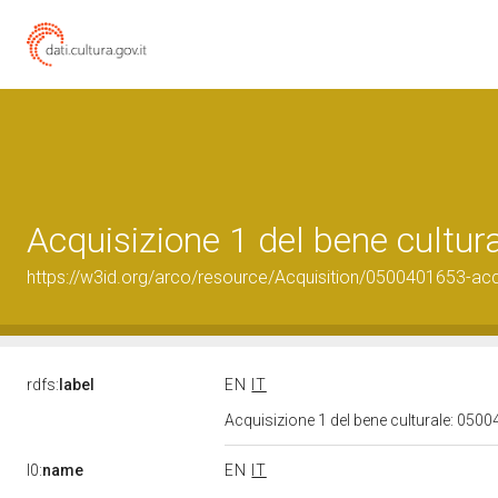
Acquisizione 1 del bene cultu
https://w3id.org/arco/resource/Acquisition/0500401653-acqu
rdfs:
label
EN
IT
Acquisizione 1 del bene culturale: 05
l0:
name
EN
IT