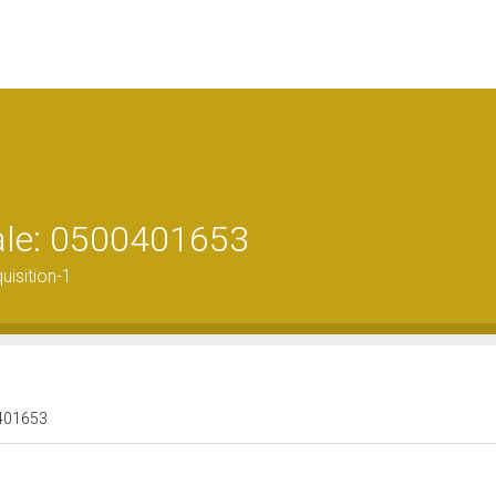
rale: 0500401653
isition-1
00401653