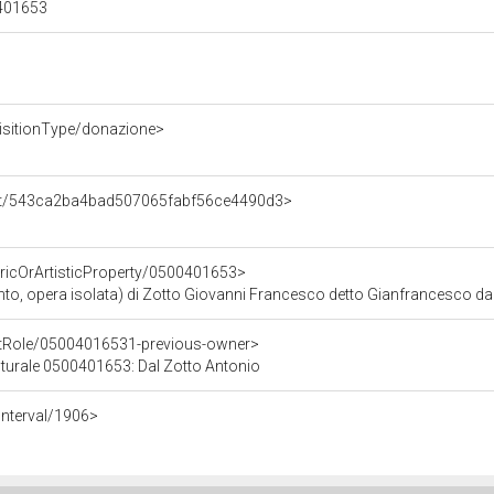
00401653
isitionType/donazione>
ent/543ca2ba4bad507065fabf56ce4490d3>
oricOrArtisticProperty/0500401653>
o, opera isolata) di Zotto Giovanni Francesco detto Gianfrancesco da 
ntRole/05004016531-previous-owner>
ulturale 0500401653: Dal Zotto Antonio
Interval/1906>