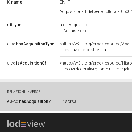
l0:
name
EN
IT
Acquisizione 1 del bene culturale: 05
rdf:
type
a-cd:Acquisition
Acquisizione
a-cd:
hasAcquisitionType
<https://w3id.org/arco/resource/Acqui
restituzione postbellica
a-cd:
isAcquisitionOf
<https://w3id.org/arco/resource/Hist
motivi decorativi geometrici e vegetal
RELAZIONI INVERSE
è
a-cd:
hasAcquisition
di
1 risorsa