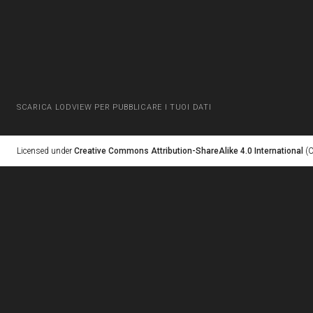
SCARICA LODVIEW PER PUBBLICARE I TUOI DATI
Licensed under
Creative Commons Attribution-ShareAlike 4.0 International
(C