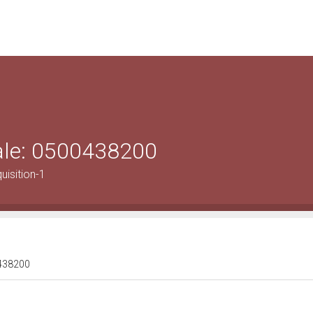
rale: 0500438200
isition-1
00438200