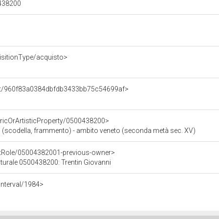
00438200
isitionType/acquisto>
ent/960f83a0384dbfdb3433bb75c54699af>
oricOrArtisticProperty/0500438200>
ali (scodella, frammento) - ambito veneto (seconda metà sec. XV)
ntRole/05004382001-previous-owner>
ulturale 0500438200: Trentin Giovanni
Interval/1984>