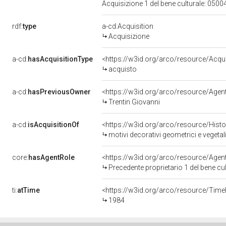
Acquisizione 1 del bene culturale: 05
rdf:
type
a-cd:Acquisition
Acquisizione
a-cd:
hasAcquisitionType
<https://w3id.org/arco/resource/Acqu
acquisto
a-cd:
hasPreviousOwner
<https://w3id.org/arco/resource/Ag
Trentin Giovanni
a-cd:
isAcquisitionOf
<https://w3id.org/arco/resource/Hist
motivi decorativi geometrici e veget
core:
hasAgentRole
<https://w3id.org/arco/resource/Age
Precedente proprietario 1 del bene c
ti:
atTime
<https://w3id.org/arco/resource/Time
1984