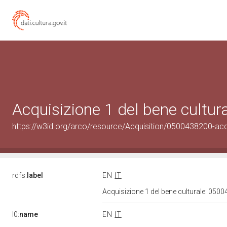
Acquisizione 1 del bene cultu
https://w3id.org/arco/resource/Acquisition/0500438200-acqu
rdfs:
label
EN
IT
Acquisizione 1 del bene culturale: 05
l0:
name
EN
IT