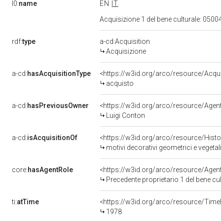
l0:
name
EN
IT
Acquisizione 1 del bene culturale: 05
rdf:
type
a-cd:Acquisition
Acquisizione
a-cd:
hasAcquisitionType
<https://w3id.org/arco/resource/Acqu
acquisto
a-cd:
hasPreviousOwner
<https://w3id.org/arco/resource/Age
Luigi Conton
a-cd:
isAcquisitionOf
<https://w3id.org/arco/resource/Hist
motivi decorativi geometrici e vegeta
core:
hasAgentRole
<https://w3id.org/arco/resource/Age
Precedente proprietario 1 del bene c
ti:
atTime
<https://w3id.org/arco/resource/Time
1978