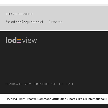
RELAZIONI INVERSE
è
a-cd:
hasAcquisition
di
1 risorsa
SCARICA LODVIEW PER PUBBLICARE I TUOI DATI
Licensed under
Creative Commons Attribution-ShareAlike 4.0 International
(C