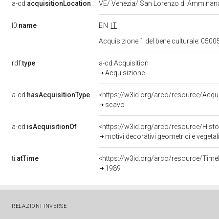
a-cd:
acquisitionLocation
VE/ Venezia/ San Lorenzo di Ammina
l0:
name
EN
IT
Acquisizione 1 del bene culturale: 05
rdf:
type
a-cd:Acquisition
Acquisizione
a-cd:
hasAcquisitionType
<https://w3id.org/arco/resource/Acqu
scavo
a-cd:
isAcquisitionOf
<https://w3id.org/arco/resource/Hist
motivi decorativi geometrici e vegeta
ti:
atTime
<https://w3id.org/arco/resource/Time
1989
RELAZIONI INVERSE