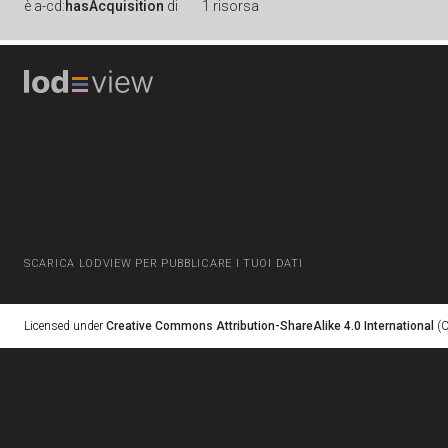
è
a-cd:
hasAcquisition
di
1 risorsa
SCARICA LODVIEW PER PUBBLICARE I TUOI DATI
Licensed under
Creative Commons Attribution-ShareAlike 4.0 International
(C