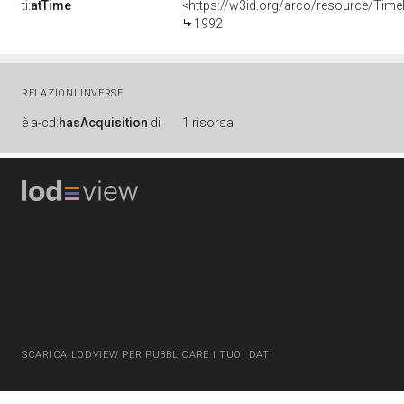
ti:
atTime
<https://w3id.org/arco/resource/Time
1992
RELAZIONI INVERSE
è
a-cd:
hasAcquisition
di
1 risorsa
SCARICA LODVIEW PER PUBBLICARE I TUOI DATI