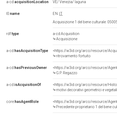
a-cd:
acquisitionLocation
VE/ Venezia/ laguna
l0:
name
EN
IT
Acquisizione 1 del bene culturale: 05
rdf:
type
a-cd:Acquisition
Acquisizione
a-cd:
hasAcquisitionType
<https://w3id.org/arco/resource/Acqui
ritrovamento fortuito
a-cd:
hasPreviousOwner
<https://w3id.org/arco/resource/Ag
G.P. Regazzo
a-cd:
isAcquisitionOf
<https://w3id.org/arco/resource/Hist
motivi decorativi geometrici e vegetal
core:
hasAgentRole
<https://w3id.org/arco/resource/Age
Precedente proprietario 1 del bene c