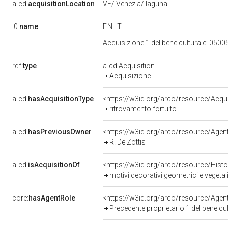
a-cd:
acquisitionLocation
VE/ Venezia/ laguna
l0:
name
EN
IT
Acquisizione 1 del bene culturale: 05
rdf:
type
a-cd:Acquisition
Acquisizione
a-cd:
hasAcquisitionType
<https://w3id.org/arco/resource/Acqui
ritrovamento fortuito
a-cd:
hasPreviousOwner
<https://w3id.org/arco/resource/Ag
R. De Zottis
a-cd:
isAcquisitionOf
<https://w3id.org/arco/resource/Hist
motivi decorativi geometrici e vegeta
core:
hasAgentRole
<https://w3id.org/arco/resource/Age
Precedente proprietario 1 del bene cu