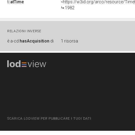
ti:
atTime
<https://w3id.org/arco/resource/Time
1982
RELAZIONI INVERSE
è
a-cd:
hasAcquisition
di
1 risorsa
SCARICA LODVIEW PER PUBBLICARE I TUOI DATI