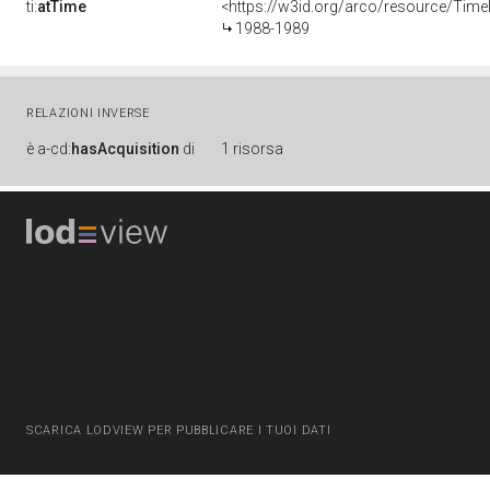
ti:
atTime
<https://w3id.org/arco/resource/Time
1988-1989
RELAZIONI INVERSE
è
a-cd:
hasAcquisition
di
1 risorsa
SCARICA LODVIEW PER PUBBLICARE I TUOI DATI