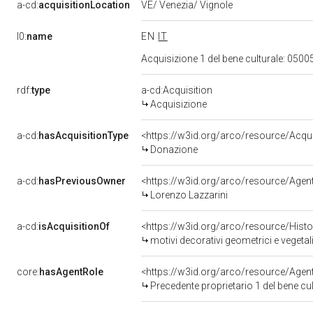
a-cd:
acquisitionLocation
VE/ Venezia/ Vignole
l0:
name
EN
IT
Acquisizione 1 del bene culturale: 05
rdf:
type
a-cd:Acquisition
Acquisizione
a-cd:
hasAcquisitionType
<https://w3id.org/arco/resource/Acqu
Donazione
a-cd:
hasPreviousOwner
<https://w3id.org/arco/resource/Ag
Lorenzo Lazzarini
a-cd:
isAcquisitionOf
<https://w3id.org/arco/resource/Hist
motivi decorativi geometrici e vegeta
core:
hasAgentRole
<https://w3id.org/arco/resource/Age
Precedente proprietario 1 del bene c