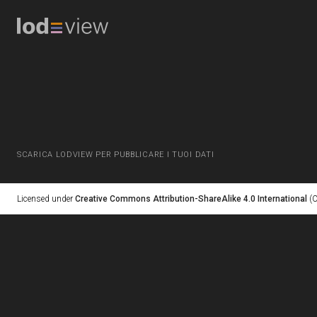
SCARICA LODVIEW PER PUBBLICARE I TUOI DATI
Licensed under
Creative Commons Attribution-ShareAlike 4.0 International
(C