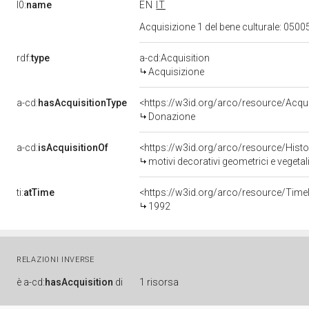
l0:
name
EN
IT
Acquisizione 1 del bene culturale: 05
rdf:
type
a-cd:Acquisition
Acquisizione
a-cd:
hasAcquisitionType
<https://w3id.org/arco/resource/Acqu
Donazione
a-cd:
isAcquisitionOf
<https://w3id.org/arco/resource/Hist
motivi decorativi geometrici e vegetal
ti:
atTime
<https://w3id.org/arco/resource/Time
1992
RELAZIONI INVERSE
è
a-cd:
hasAcquisition
di
1 risorsa