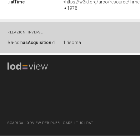
ti:
atTime
<https://w3id.org/arco/resource/Time
1978
RELAZIONI INVERSE
è
a-cd:
hasAcquisition
di
1 risorsa
SCARICA LODVIEW PER PUBBLICARE I TUOI DATI