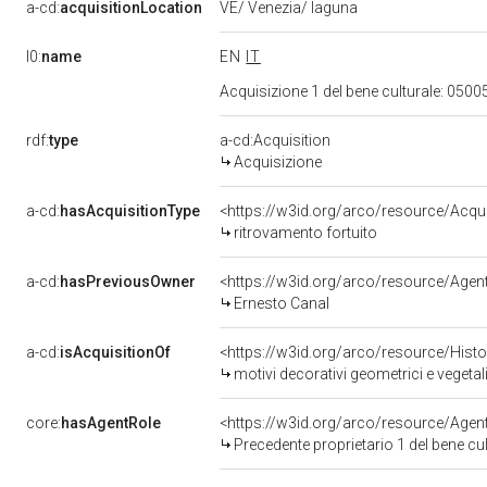
a-cd:
acquisitionLocation
VE/ Venezia/ laguna
l0:
name
EN
IT
Acquisizione 1 del bene culturale: 05
rdf:
type
a-cd:Acquisition
Acquisizione
a-cd:
hasAcquisitionType
<https://w3id.org/arco/resource/Acqui
ritrovamento fortuito
a-cd:
hasPreviousOwner
<https://w3id.org/arco/resource/Ag
Ernesto Canal
a-cd:
isAcquisitionOf
<https://w3id.org/arco/resource/Hist
motivi decorativi geometrici e vegeta
core:
hasAgentRole
<https://w3id.org/arco/resource/Age
Precedente proprietario 1 del bene c