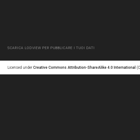
SCARICA LODVIEW PER PUBBLICARE I TUOI DATI
Licensed under
Creative Commons Attribution-ShareAlike 4.0 International
(C