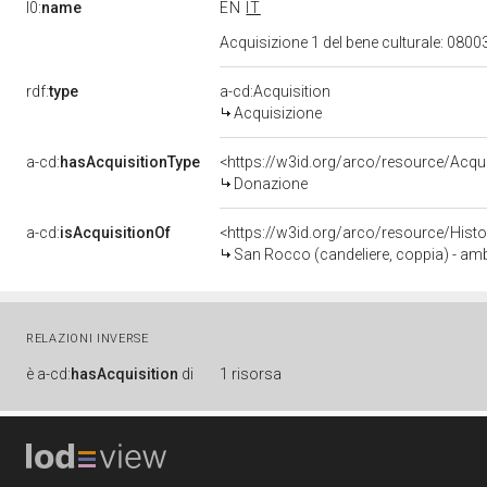
l0:
name
EN
IT
Acquisizione 1 del bene culturale: 08
rdf:
type
a-cd:Acquisition
Acquisizione
a-cd:
hasAcquisitionType
<https://w3id.org/arco/resource/Acqu
Donazione
a-cd:
isAcquisitionOf
<https://w3id.org/arco/resource/Hist
San Rocco (candeliere, coppia) - amb
RELAZIONI INVERSE
è
a-cd:
hasAcquisition
di
1 risorsa