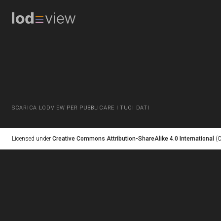
SCARICA LODVIEW PER PUBBLICARE I TUOI DATI
Licensed under
Creative Commons Attribution-ShareAlike 4.0 International
(C