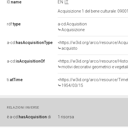
l0:
name
EN
IT
Acquisizione 1 del bene culturale: 09
rdf:
type
a-cd:Acquisition
Acquisizione
a-cd:
hasAcquisitionType
<https://w3id.org/arco/resource/Acqu
acquisto
a-cd:
isAcquisitionOf
<https://w3id.org/arco/resource/Hist
motivi decorativi geometrici e vegetal
ti:
atTime
<https://w3id.org/arco/resource/Time
1954/03/15
RELAZIONI INVERSE
è
a-cd:
hasAcquisition
di
1 risorsa