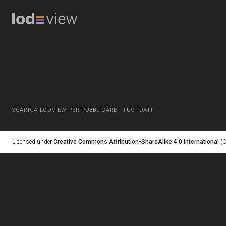
SCARICA LODVIEW PER PUBBLICARE I TUOI DATI
Licensed under
Creative Commons Attribution-ShareAlike 4.0 International
(C