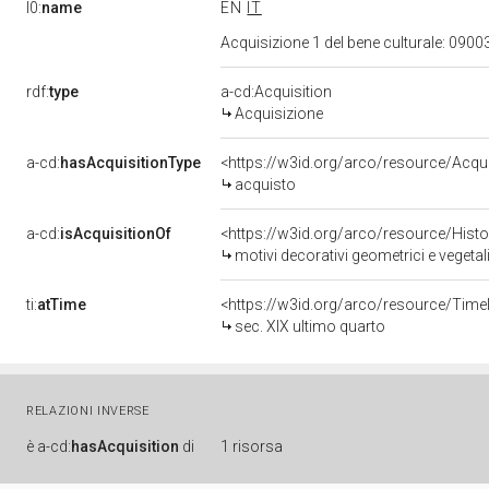
l0:
name
EN
IT
Acquisizione 1 del bene culturale: 09
rdf:
type
a-cd:Acquisition
Acquisizione
a-cd:
hasAcquisitionType
<https://w3id.org/arco/resource/Acqu
acquisto
a-cd:
isAcquisitionOf
<https://w3id.org/arco/resource/Hist
motivi decorativi geometrici e vegetali
ti:
atTime
<https://w3id.org/arco/resource/TimeI
sec. XIX ultimo quarto
RELAZIONI INVERSE
è
a-cd:
hasAcquisition
di
1 risorsa