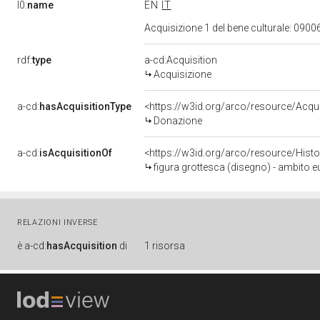
l0:
name
EN
IT
Acquisizione 1 del bene culturale: 09
rdf:
type
a-cd:Acquisition
Acquisizione
a-cd:
hasAcquisitionType
<https://w3id.org/arco/resource/Acqu
Donazione
a-cd:
isAcquisitionOf
<https://w3id.org/arco/resource/Hist
figura grottesca (disegno) - ambito e
RELAZIONI INVERSE
è
a-cd:
hasAcquisition
di
1 risorsa