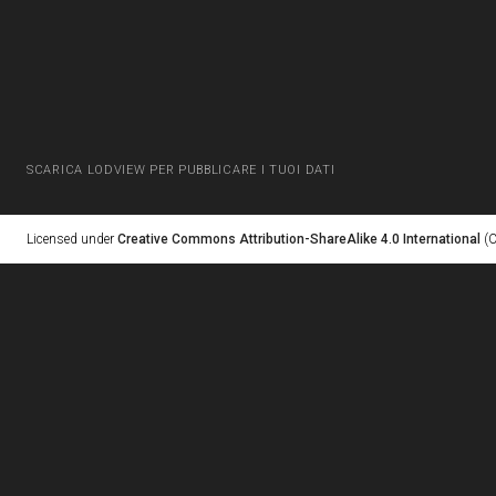
SCARICA LODVIEW PER PUBBLICARE I TUOI DATI
Licensed under
Creative Commons Attribution-ShareAlike 4.0 International
(C