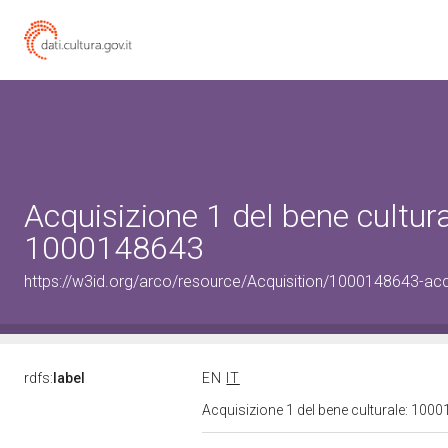
Acquisizione 1 del bene cultura
1000148643
https://w3id.org/arco/resource/Acquisition/1000148643-acqu
rdfs:
label
EN
IT
Acquisizione 1 del bene culturale: 10