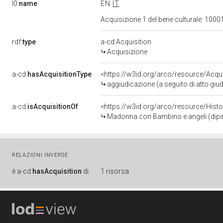
l0:
name
EN
IT
Acquisizione 1 del bene culturale: 10
rdf:
type
a-cd:Acquisition
Acquisizione
a-cd:
hasAcquisitionType
<https://w3id.org/arco/resource/Acquis
aggiudicazione (a seguito di atto giud
a-cd:
isAcquisitionOf
<https://w3id.org/arco/resource/Hist
Madonna con Bambino e angeli (dipinto,
RELAZIONI INVERSE
è
a-cd:
hasAcquisition
di
1 risorsa