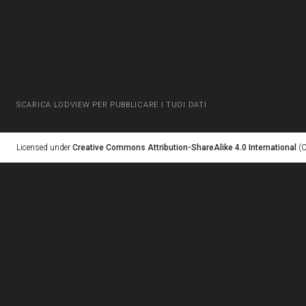
SCARICA LODVIEW PER PUBBLICARE I TUOI DATI
Licensed under
Creative Commons Attribution-ShareAlike 4.0 International
(C