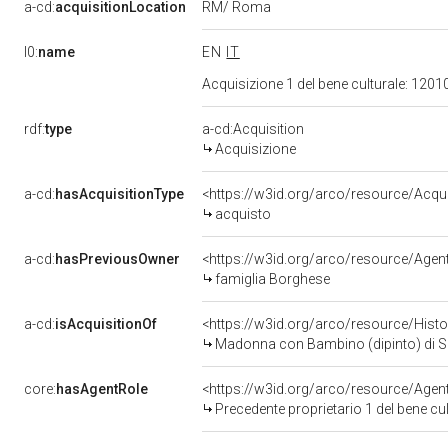
RM/ Roma
a-cd:
acquisitionLocation
l0:
name
EN
IT
Acquisizione 1 del bene culturale: 12
rdf:
type
a-cd:Acquisition
Acquisizione
a-cd:
hasAcquisitionType
<https://w3id.org/arco/resource/Acqu
acquisto
a-cd:
hasPreviousOwner
<https://w3id.org/arco/resource/Ag
famiglia Borghese
a-cd:
isAcquisitionOf
<https://w3id.org/arco/resource/Hist
Madonna con Bambino (dipinto) di Sa
core:
hasAgentRole
<https://w3id.org/arco/resource/Age
Precedente proprietario 1 del bene c