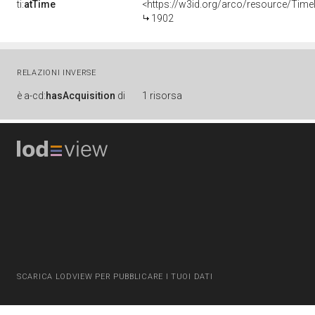
ti:
atTime
<https://w3id.org/arco/resource/Time
1902
RELAZIONI INVERSE
è
a-cd:
hasAcquisition
di
1 risorsa
SCARICA LODVIEW PER PUBBLICARE I TUOI DATI