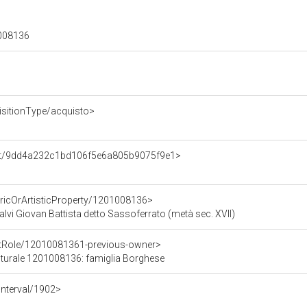
01008136
isitionType/acquisto>
ent/9dd4a232c1bd106f5e6a805b9075f9e1>
oricOrArtisticProperty/1201008136>
vi Giovan Battista detto Sassoferrato (metà sec. XVII)
ntRole/12010081361-previous-owner>
ulturale 1201008136: famiglia Borghese
Interval/1902>