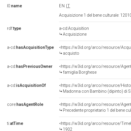
l0:
name
EN
IT
Acquisizione 1 del bene culturale: 12
rdf:
type
a-cd:Acquisition
Acquisizione
a-cd:
hasAcquisitionType
<https://w3id.org/arco/resource/Acqu
acquisto
a-cd:
hasPreviousOwner
<https://w3id.org/arco/resource/Ag
famiglia Borghese
a-cd:
isAcquisitionOf
<https://w3id.org/arco/resource/Hist
Madonna con Bambino (dipinto) di Sal
core:
hasAgentRole
<https://w3id.org/arco/resource/Age
Precedente proprietario 1 del bene c
ti:
atTime
<https://w3id.org/arco/resource/Time
1902