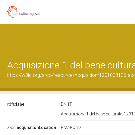
Acquisizione 1 del bene cultu
https://w3id.org/arco/resource/Acquisition/1201008136-acqu
rdfs:
label
EN
IT
Acquisizione 1 del bene culturale: 12
RM/ Roma
a-cd:
acquisitionLocation