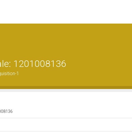
rale: 1201008136
isition-1
01008136