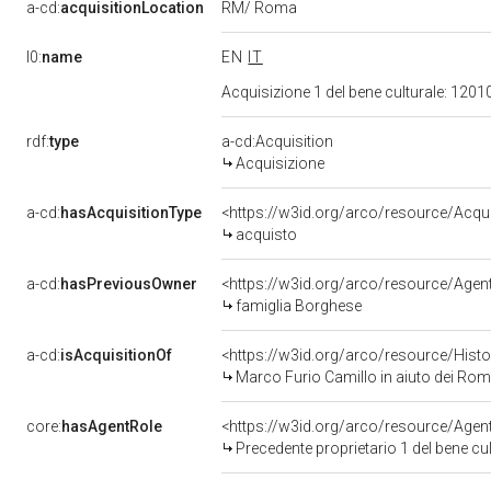
RM/ Roma
a-cd:
acquisitionLocation
l0:
name
EN
IT
Acquisizione 1 del bene culturale: 120
rdf:
type
a-cd:Acquisition
Acquisizione
a-cd:
hasAcquisitionType
<https://w3id.org/arco/resource/Acqu
acquisto
a-cd:
hasPreviousOwner
<https://w3id.org/arco/resource/Ag
famiglia Borghese
a-cd:
isAcquisitionOf
<https://w3id.org/arco/resource/Hist
Marco Furio Camillo in aiuto dei Roman
core:
hasAgentRole
<https://w3id.org/arco/resource/Age
Precedente proprietario 1 del bene c