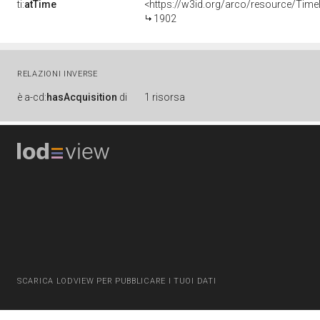
ti:
atTime
<https://w3id.org/arco/resource/Time
1902
RELAZIONI INVERSE
è
a-cd:
hasAcquisition
di
1 risorsa
SCARICA LODVIEW PER PUBBLICARE I TUOI DATI