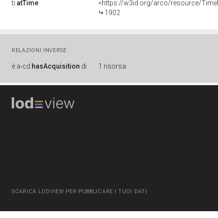
ti:
atTime
<https://w3id.org/arco/resource/Time
1902
RELAZIONI INVERSE
è
a-cd:
hasAcquisition
di
1 risorsa
SCARICA LODVIEW PER PUBBLICARE I TUOI DATI