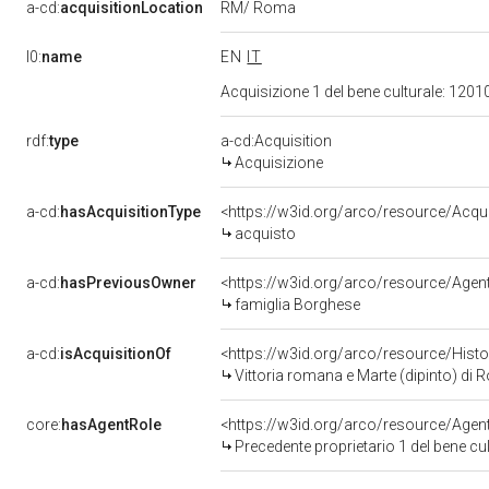
RM/ Roma
a-cd:
acquisitionLocation
l0:
name
EN
IT
Acquisizione 1 del bene culturale: 120
rdf:
type
a-cd:Acquisition
Acquisizione
a-cd:
hasAcquisitionType
<https://w3id.org/arco/resource/Acqu
acquisto
a-cd:
hasPreviousOwner
<https://w3id.org/arco/resource/Ag
famiglia Borghese
a-cd:
isAcquisitionOf
<https://w3id.org/arco/resource/Hist
Vittoria romana e Marte (dipinto) di R
core:
hasAgentRole
<https://w3id.org/arco/resource/Age
Precedente proprietario 1 del bene c