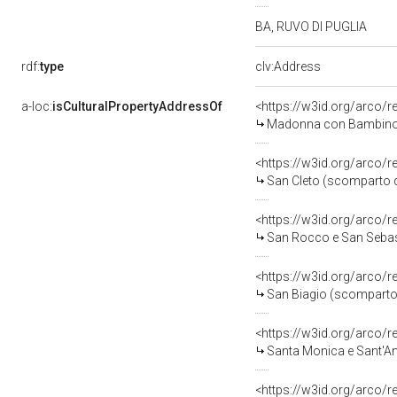
BA, RUVO DI PUGLIA
rdf:
type
clv:Address
a-loc:
isCulturalPropertyAddressOf
<https://w3id.org/arco/
Madonna con Bambino in trono e
<https://w3id.org/arco/
San Cleto (scomparto di 
<https://w3id.org/arco/
San Rocco e San Sebasti
<https://w3id.org/arco/
San Biagio (scomparto di
<https://w3id.org/arco/
Santa Monica e Sant'Anto
<https://w3id.org/arco/