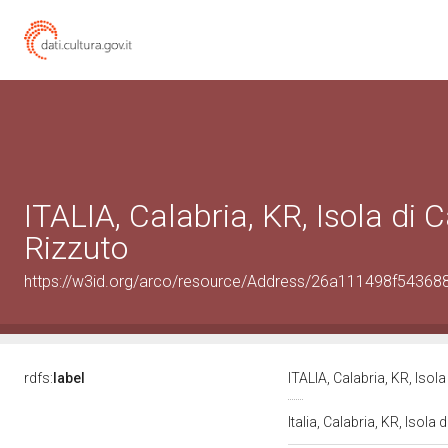
ITALIA, Calabria, KR, Isola di 
Rizzuto
https://w3id.org/arco/resource/Address/26a111498f5436
rdfs:
label
ITALIA, Calabria, KR, Isol
Italia, Calabria, KR, Isola