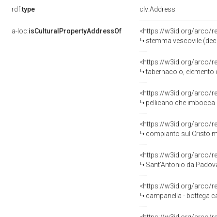
rdf:
type
clv:Address
a-loc:
isCulturalPropertyAddressOf
<https://w3id.org/arco/
stemma vescovile (decor
<https://w3id.org/arco/
tabernacolo, elemento d
<https://w3id.org/arco/
pellicano che imbocca i pi
<https://w3id.org/arco/
compianto sul Cristo mo
<https://w3id.org/arco/
Sant'Antonio da Padova 
<https://w3id.org/arco/
campanella - bottega ca