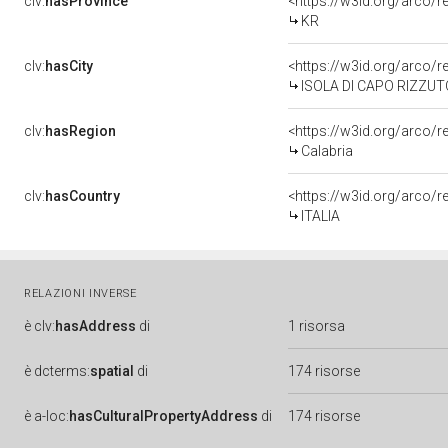
clv:
hasProvince
<https://w3id.org/arco/
KR
clv:
hasCity
<https://w3id.org/arco/r
ISOLA DI CAPO RIZZUT
clv:
hasRegion
<https://w3id.org/arco/
Calabria
clv:
hasCountry
<https://w3id.org/arco/r
ITALIA
RELAZIONI INVERSE
è
clv:
hasAddress
di
1 risorsa
è
dcterms:
spatial
di
174 risorse
è
a-loc:
hasCulturalPropertyAddress
di
174 risorse