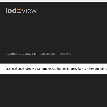
SCARICA LODVIEW PER PUBBLICARE I TUOI DATI
Licensed under
Creative Commons Attribution-ShareAlike 4.0 International
(C