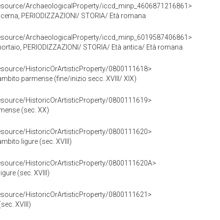
/resource/ArchaeologicalProperty/iccd_minp_4606871216861>
erna, PERIODIZZAZIONI/ STORIA/ Età romana
/resource/ArchaeologicalProperty/iccd_minp_6019587406861>
taio, PERIODIZZAZIONI/ STORIA/ Età antica/ Età romana
resource/HistoricOrArtisticProperty/0800111618>
ambito parmense (fine/inizio secc. XVIII/ XIX)
resource/HistoricOrArtisticProperty/0800111619>
rmense (sec. XX)
resource/HistoricOrArtisticProperty/0800111620>
mbito ligure (sec. XVIII)
resource/HistoricOrArtisticProperty/0800111620A>
igure (sec. XVIII)
resource/HistoricOrArtisticProperty/0800111621>
sec. XVIII)