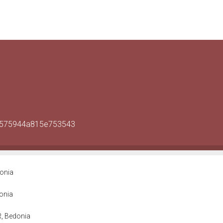
9c575944a815e753543
donia
donia
R, Bedonia