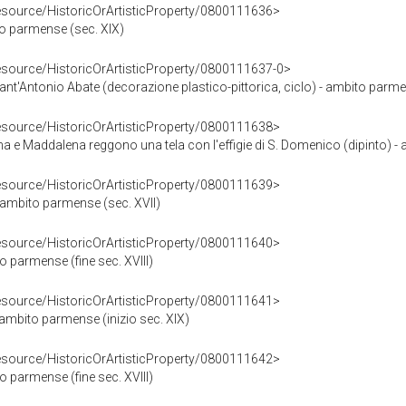
resource/HistoricOrArtisticProperty/0800111636>
to parmense (sec. XIX)
resource/HistoricOrArtisticProperty/0800111637-0>
ant'Antonio Abate (decorazione plastico-pittorica, ciclo) - ambito parmen
resource/HistoricOrArtisticProperty/0800111638>
 e Maddalena reggono una tela con l'effigie di S. Domenico (dipinto) - a
resource/HistoricOrArtisticProperty/0800111639>
 ambito parmense (sec. XVII)
resource/HistoricOrArtisticProperty/0800111640>
to parmense (fine sec. XVIII)
resource/HistoricOrArtisticProperty/0800111641>
- ambito parmense (inizio sec. XIX)
resource/HistoricOrArtisticProperty/0800111642>
to parmense (fine sec. XVIII)