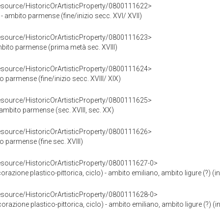
resource/HistoricOrArtisticProperty/0800111622>
 - ambito parmense (fine/inizio secc. XVI/ XVII)
resource/HistoricOrArtisticProperty/0800111623>
 ambito parmense (prima metà sec. XVIII)
resource/HistoricOrArtisticProperty/0800111624>
to parmense (fine/inizio secc. XVIII/ XIX)
resource/HistoricOrArtisticProperty/0800111625>
- ambito parmense (sec. XVIII, sec. XX)
resource/HistoricOrArtisticProperty/0800111626>
to parmense (fine sec. XVIII)
resource/HistoricOrArtisticProperty/0800111627-0>
orazione plastico-pittorica, ciclo) - ambito emiliano, ambito ligure (?) (ini
resource/HistoricOrArtisticProperty/0800111628-0>
razione plastico-pittorica, ciclo) - ambito emiliano, ambito ligure (?) (ini