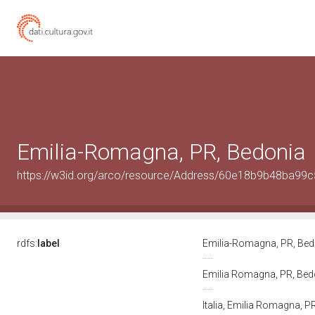
Emilia-Romagna, PR, Bedonia
https://w3id.org/arco/resource/Address/60e18b9b48ba9
rdfs:
label
Emilia-Romagna, PR, Be
Emilia Romagna, PR, Be
Italia, Emilia Romagna, P