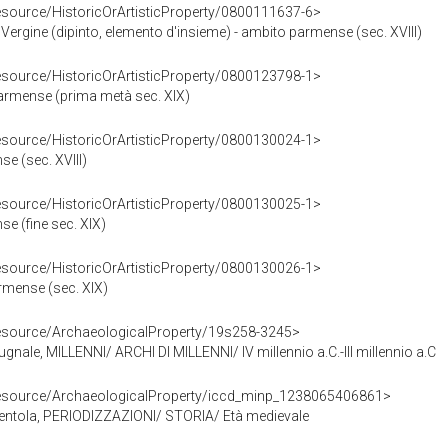
resource/HistoricOrArtisticProperty/0800111637-6>
Vergine (dipinto, elemento d'insieme) - ambito parmense (sec. XVIII)
resource/HistoricOrArtisticProperty/0800123798-1>
armense (prima metà sec. XIX)
resource/HistoricOrArtisticProperty/0800130024-1>
e (sec. XVIII)
resource/HistoricOrArtisticProperty/0800130025-1>
e (fine sec. XIX)
resource/HistoricOrArtisticProperty/0800130026-1>
rmense (sec. XIX)
resource/ArchaeologicalProperty/19s258-3245>
le, MILLENNI/ ARCHI DI MILLENNI/ IV millennio a.C.-III millennio a.C
/resource/ArchaeologicalProperty/iccd_minp_1238065406861>
tola, PERIODIZZAZIONI/ STORIA/ Età medievale