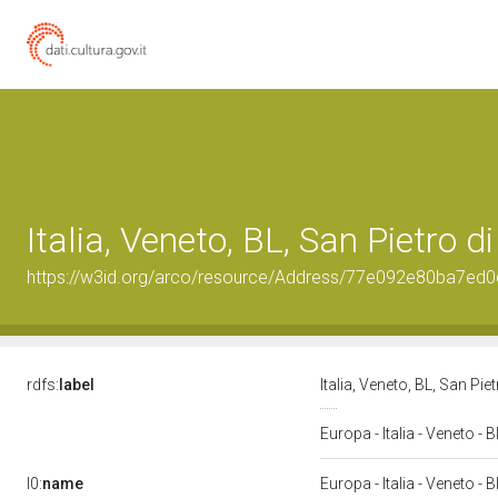
Italia, Veneto, BL, San Pietro d
https://w3id.org/arco/resource/Address/77e092e80ba7ed
rdfs:
label
Italia, Veneto, BL, San Pi
Europa - Italia - Veneto - 
l0:
name
Europa - Italia - Veneto - 