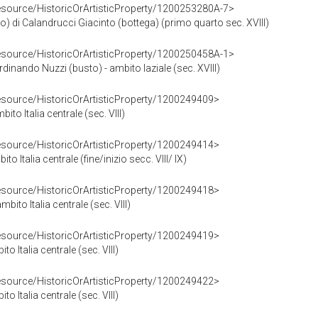
resource/HistoricOrArtisticProperty/1200253280A-7>
to) di Calandrucci Giacinto (bottega) (primo quarto sec. XVIII)
resource/HistoricOrArtisticProperty/1200250458A-1>
erdinando Nuzzi (busto) - ambito laziale (sec. XVIII)
resource/HistoricOrArtisticProperty/1200249409>
to Italia centrale (sec. VIII)
resource/HistoricOrArtisticProperty/1200249414>
o Italia centrale (fine/inizio secc. VIII/ IX)
resource/HistoricOrArtisticProperty/1200249418>
bito Italia centrale (sec. VIII)
resource/HistoricOrArtisticProperty/1200249419>
o Italia centrale (sec. VIII)
resource/HistoricOrArtisticProperty/1200249422>
o Italia centrale (sec. VIII)