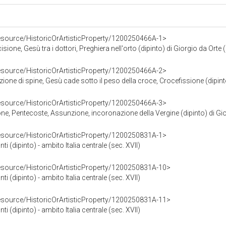
resource/HistoricOrArtisticProperty/1200250466A-1>
ione, Gesù tra i dottori, Preghiera nell'orto (dipinto) di Giorgio da Orte 
resource/HistoricOrArtisticProperty/1200250466A-2>
ione di spine, Gesù cade sotto il peso della croce, Crocefissione (dipinto
resource/HistoricOrArtisticProperty/1200250466A-3>
e, Pentecoste, Assunzione, incoronazione della Vergine (dipinto) di Gio
resource/HistoricOrArtisticProperty/1200250831A-1>
nti (dipinto) - ambito Italia centrale (sec. XVII)
resource/HistoricOrArtisticProperty/1200250831A-10>
nti (dipinto) - ambito Italia centrale (sec. XVII)
resource/HistoricOrArtisticProperty/1200250831A-11>
nti (dipinto) - ambito Italia centrale (sec. XVII)