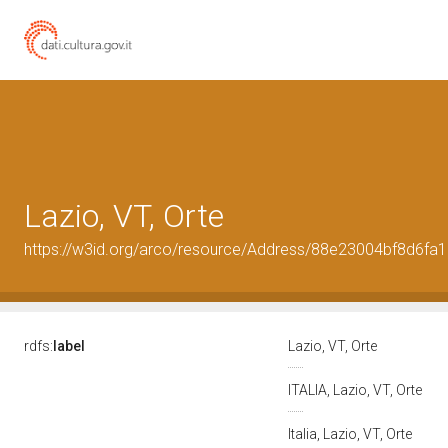
Lazio, VT, Orte
https://w3id.org/arco/resource/Address/88e23004bf8d6fa
rdfs:
label
Lazio, VT, Orte
ITALIA, Lazio, VT, Orte
Italia, Lazio, VT, Orte