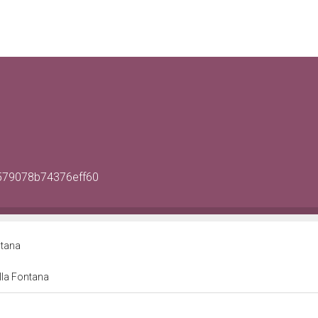
e579078b74376eff60
ontana
villa Fontana