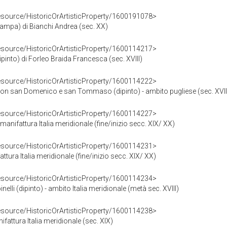
resource/HistoricOrArtisticProperty/1600191078>
ampa) di Bianchi Andrea (sec. XX)
resource/HistoricOrArtisticProperty/1600114217>
pinto) di Forleo Braida Francesca (sec. XVIII)
resource/HistoricOrArtisticProperty/1600114222>
n san Domenico e san Tommaso (dipinto) - ambito pugliese (sec. XVII
resource/HistoricOrArtisticProperty/1600114227>
- manifattura Italia meridionale (fine/inizio secc. XIX/ XX)
resource/HistoricOrArtisticProperty/1600114231>
attura Italia meridionale (fine/inizio secc. XIX/ XX)
resource/HistoricOrArtisticProperty/1600114234>
inelli (dipinto) - ambito Italia meridionale (metà sec. XVIII)
resource/HistoricOrArtisticProperty/1600114238>
ifattura Italia meridionale (sec. XIX)