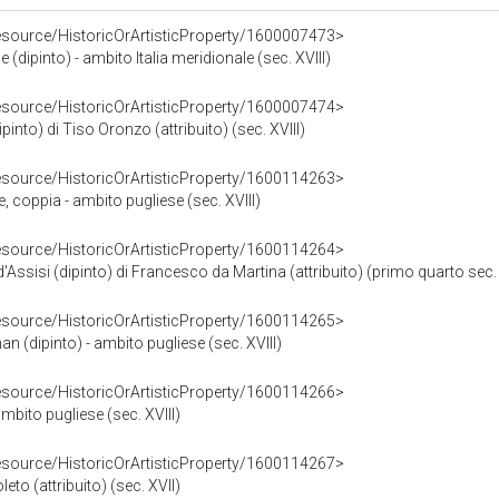
resource/HistoricOrArtisticProperty/1600007473>
dipinto) - ambito Italia meridionale (sec. XVIII)
resource/HistoricOrArtisticProperty/1600007474>
into) di Tiso Oronzo (attribuito) (sec. XVIII)
resource/HistoricOrArtisticProperty/1600114263>
, coppia - ambito pugliese (sec. XVIII)
resource/HistoricOrArtisticProperty/1600114264>
'Assisi (dipinto) di Francesco da Martina (attribuito) (primo quarto sec. 
resource/HistoricOrArtisticProperty/1600114265>
(dipinto) - ambito pugliese (sec. XVIII)
resource/HistoricOrArtisticProperty/1600114266>
ambito pugliese (sec. XVIII)
resource/HistoricOrArtisticProperty/1600114267>
eto (attribuito) (sec. XVII)