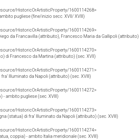
resource/HistoricOrArtisticProperty/1600114268>
ambito pugliese (fine/inizio secc. XVII/ XVIII)
resource/HistoricOrArtisticProperty/1600114269>
iego da Francavilla (attribuito), Francesco Maria da Gallipoli (attribuito) (
resource/HistoricOrArtisticProperty/1600114270>
o) di Francesco da Martina (attribuito) (sec. XVII)
resource/HistoricOrArtisticProperty/1600114271>
fra' Illuminato da Napoli (attribuito) (sec. XVIII)
resource/HistoricOrArtisticProperty/1600114272>
) - ambito pugliese (sec. XVIII)
resource/HistoricOrArtisticProperty/1600114273>
a (statua) di fra' Illuminato da Napoli (attribuito) (sec. XVIII)
resource/HistoricOrArtisticProperty/1600114274>
atua, coppia) - ambito Italia meridionale (sec. XVIII)