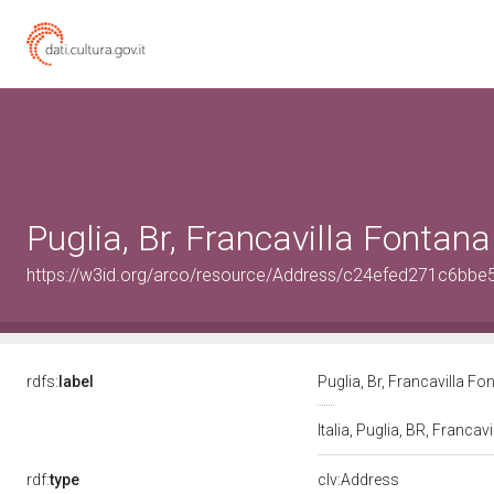
Puglia, Br, Francavilla Fontana
https://w3id.org/arco/resource/Address/c24efed271c6bb
rdfs:
label
Puglia, Br, Francavilla F
Italia, Puglia, BR, Franca
rdf:
type
clv:Address