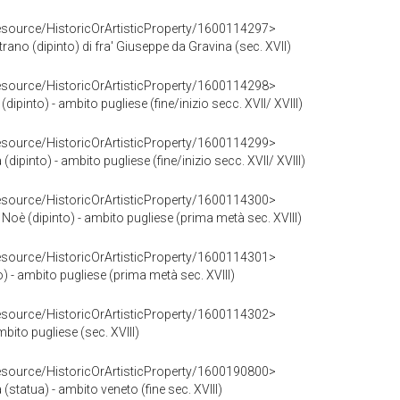
resource/HistoricOrArtisticProperty/1600114297>
ano (dipinto) di fra' Giuseppe da Gravina (sec. XVII)
resource/HistoricOrArtisticProperty/1600114298>
pinto) - ambito pugliese (fine/inizio secc. XVII/ XVIII)
resource/HistoricOrArtisticProperty/1600114299>
(dipinto) - ambito pugliese (fine/inizio secc. XVII/ XVIII)
resource/HistoricOrArtisticProperty/1600114300>
 Noè (dipinto) - ambito pugliese (prima metà sec. XVIII)
resource/HistoricOrArtisticProperty/1600114301>
) - ambito pugliese (prima metà sec. XVIII)
resource/HistoricOrArtisticProperty/1600114302>
bito pugliese (sec. XVIII)
resource/HistoricOrArtisticProperty/1600190800>
statua) - ambito veneto (fine sec. XVIII)