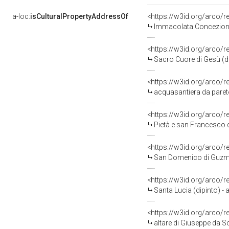
a-loc:
isCulturalPropertyAddressOf
<https://w3id.org/arco/
Immacolata Concezione (
<https://w3id.org/arco/
Sacro Cuore di Gesù (dip
<https://w3id.org/arco/
acquasantiera da parete
<https://w3id.org/arco/
Pietà e san Francesco d
<https://w3id.org/arco/
San Domenico di Guzman 
<https://w3id.org/arco/
Santa Lucia (dipinto) - 
<https://w3id.org/arco/
altare di Giuseppe da Sol