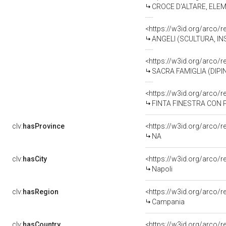
CROCE D'ALTARE, ELEME
<https://w3id.org/arco/
ANGELI (SCULTURA, INS
<https://w3id.org/arco/
SACRA FAMIGLIA (DIP
<https://w3id.org/arco/
FINTA FINESTRA CON 
clv:
hasProvince
<https://w3id.org/arco/
NA
clv:
hasCity
<https://w3id.org/arco/r
Napoli
clv:
hasRegion
<https://w3id.org/arco
Campania
clv:
hasCountry
<https://w3id.org/arco/r