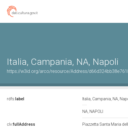
Italia, Campania, NA, Napoli
https://w3id.org/arco/resource/Address/d66d324bb38e7
rdfs:
label
Italia, Campania, NA, Nap
NA, NAPOLI
clv:
fullAddress
Piazzetta Santa Maria dell