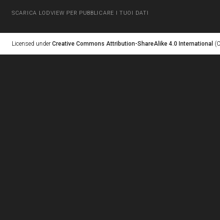
SCARICA LODVIEW PER PUBBLICARE I TUOI DATI
Licensed under
Creative Commons Attribution-ShareAlike 4.0 International
(C