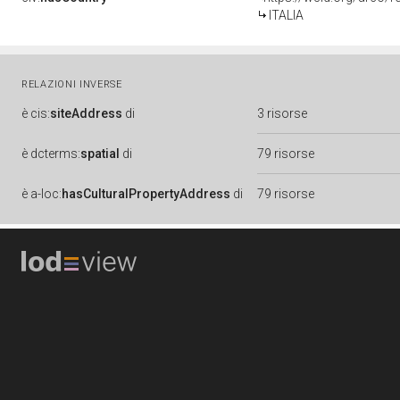
ITALIA
RELAZIONI INVERSE
è
cis:
siteAddress
di
3 risorse
è
dcterms:
spatial
di
79 risorse
è
a-loc:
hasCulturalPropertyAddress
di
79 risorse