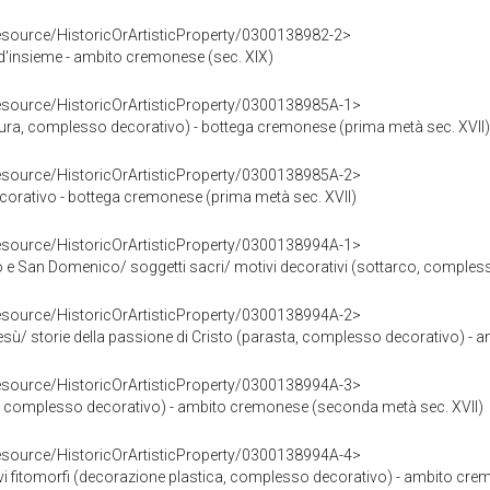
resource/HistoricOrArtisticProperty/0300138982-2>
d'insieme - ambito cremonese (sec. XIX)
resource/HistoricOrArtisticProperty/0300138985A-1>
ltura, complesso decorativo) - bottega cremonese (prima metà sec. XVII)
resource/HistoricOrArtisticProperty/0300138985A-2>
rativo - bottega cremonese (prima metà sec. XVII)
resource/HistoricOrArtisticProperty/0300138994A-1>
San Domenico/ soggetti sacri/ motivi decorativi (sottarco, compless
resource/HistoricOrArtisticProperty/0300138994A-2>
i Gesù/ storie della passione di Cristo (parasta, complesso decorativo) 
resource/HistoricOrArtisticProperty/0300138994A-3>
, complesso decorativo) - ambito cremonese (seconda metà sec. XVII)
resource/HistoricOrArtisticProperty/0300138994A-4>
ivi fitomorfi (decorazione plastica, complesso decorativo) - ambito cr