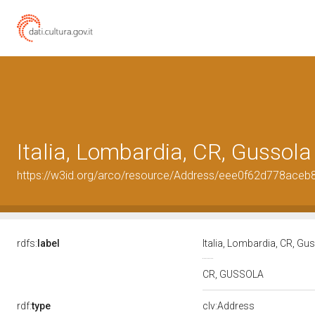
Italia, Lombardia, CR, Gussola
https://w3id.org/arco/resource/Address/eee0f62d778ace
rdfs:
label
Italia, Lombardia, CR, Gu
CR, GUSSOLA
rdf:
type
clv:Address