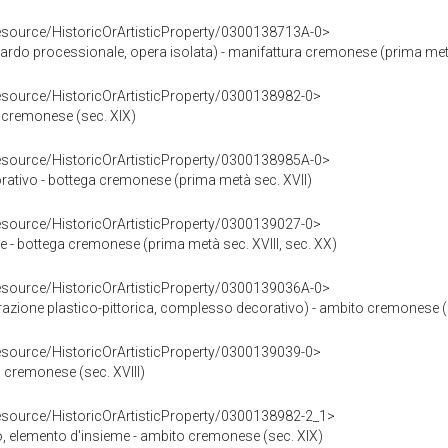
resource/HistoricOrArtisticProperty/0300138713A-0>
ndardo processionale, opera isolata) - manifattura cremonese (prima me
resource/HistoricOrArtisticProperty/0300138982-0>
o cremonese (sec. XIX)
resource/HistoricOrArtisticProperty/0300138985A-0>
rativo - bottega cremonese (prima metà sec. XVII)
resource/HistoricOrArtisticProperty/0300139027-0>
e - bottega cremonese (prima metà sec. XVIII, sec. XX)
resource/HistoricOrArtisticProperty/0300139036A-0>
orazione plastico-pittorica, complesso decorativo) - ambito cremonese 
resource/HistoricOrArtisticProperty/0300139039-0>
a cremonese (sec. XVIII)
resource/HistoricOrArtisticProperty/0300138982-2_1>
o, elemento d'insieme - ambito cremonese (sec. XIX)