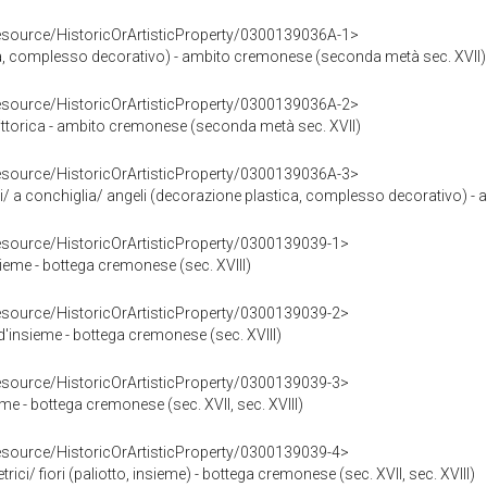
resource/HistoricOrArtisticProperty/0300139036A-1>
a, complesso decorativo) - ambito cremonese (seconda metà sec. XVII)
resource/HistoricOrArtisticProperty/0300139036A-2>
ittorica - ambito cremonese (seconda metà sec. XVII)
resource/HistoricOrArtisticProperty/0300139036A-3>
ali/ a conchiglia/ angeli (decorazione plastica, complesso decorativo) 
resource/HistoricOrArtisticProperty/0300139039-1>
ieme - bottega cremonese (sec. XVIII)
resource/HistoricOrArtisticProperty/0300139039-2>
'insieme - bottega cremonese (sec. XVIII)
resource/HistoricOrArtisticProperty/0300139039-3>
me - bottega cremonese (sec. XVII, sec. XVIII)
resource/HistoricOrArtisticProperty/0300139039-4>
rici/ fiori (paliotto, insieme) - bottega cremonese (sec. XVII, sec. XVIII)