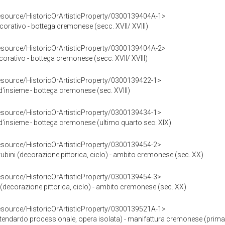
resource/HistoricOrArtisticProperty/0300139404A-1>
rativo - bottega cremonese (secc. XVII/ XVIII)
resource/HistoricOrArtisticProperty/0300139404A-2>
orativo - bottega cremonese (secc. XVII/ XVIII)
resource/HistoricOrArtisticProperty/0300139422-1>
'insieme - bottega cremonese (sec. XVIII)
resource/HistoricOrArtisticProperty/0300139434-1>
d'insieme - bottega cremonese (ultimo quarto sec. XIX)
resource/HistoricOrArtisticProperty/0300139454-2>
rubini (decorazione pittorica, ciclo) - ambito cremonese (sec. XX)
resource/HistoricOrArtisticProperty/0300139454-3>
 (decorazione pittorica, ciclo) - ambito cremonese (sec. XX)
resource/HistoricOrArtisticProperty/0300139521A-1>
tendardo processionale, opera isolata) - manifattura cremonese (prima