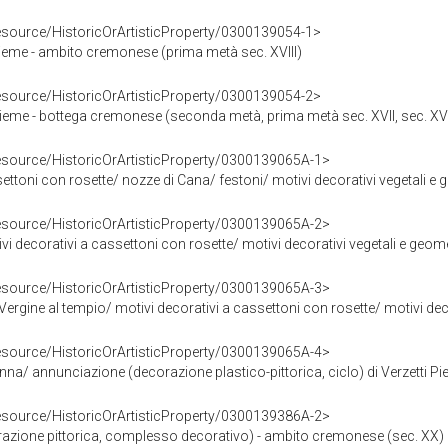
resource/HistoricOrArtisticProperty/0300139054-1>
sieme - ambito cremonese (prima metà sec. XVIII)
resource/HistoricOrArtisticProperty/0300139054-2>
ieme - bottega cremonese (seconda metà, prima metà sec. XVII, sec. XVI
resource/HistoricOrArtisticProperty/0300139065A-1>
ttoni con rosette/ nozze di Cana/ festoni/ motivi decorativi vegetali e geometr
resource/HistoricOrArtisticProperty/0300139065A-2>
i decorativi a cassettoni con rosette/ motivi decorativi vegetali e geometric
resource/HistoricOrArtisticProperty/0300139065A-3>
ne al tempio/ motivi decorativi a cassettoni con rosette/ motivi decorativi vegetali e
resource/HistoricOrArtisticProperty/0300139065A-4>
a/ annunciazione (decorazione plastico-pittorica, ciclo) di Verzetti Pie
resource/HistoricOrArtisticProperty/0300139386A-2>
orazione pittorica, complesso decorativo) - ambito cremonese (sec. XX)