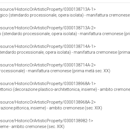
resource/HistoricOrArtisticProperty/0300138713A-1>
co (stendardo processionale, opera isolata) - manifattura cremonese
resource/HistoricOrArtisticProperty/0300138713A-2>
tendardo processionale, opera isolata) - manifattura cremonese (pr
resource/HistoricOrArtisticProperty/0300138714A-1>
tendardo processionale, opera isolata) - manifattura cremonese (prima
resource/HistoricOrArtisticProperty/0300138714A-2>
processionale) - manifattura cremonese (prima metà sec. XX)
resource/HistoricOrArtisticProperty/0300138968A-1>
tettonici (decorazione plastico-architettonica, insieme) - ambito cremone
resource/HistoricOrArtisticProperty/0300138968A-2>
razione pittorica, insieme) - ambito cremonese (sec. XIX)
resource/HistoricOrArtisticProperty/0300138982-1>
ieme - ambito cremonese (sec. XIX)