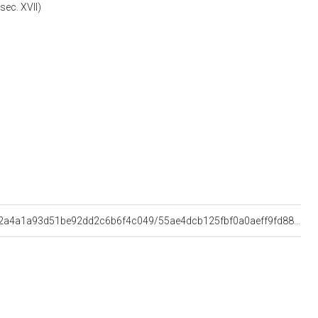
sec. XVII)
<http://olaf.datipubblici.org/https%3A%2F%2Fw3id.org%2Farco%2Fresource%2FAgent%2F05c02a4a1a93d51be92dd2c6b6f4c049/55ae4dcb125fbf0a0aeff9fd8835b6700e052ac1/1614611678>