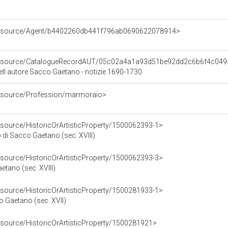
/resource/Agent/b4402260db441f796ab0690622078914>
o/resource/CatalogueRecordAUT/05c02a4a1a93d51be92dd2c6b6f4c049
ell autore Sacco Gaetano - notizie 1690-1730
resource/Profession/marmoraio>
esource/HistoricOrArtisticProperty/1500062393-1>
o di Sacco Gaetano (sec. XVIII)
esource/HistoricOrArtisticProperty/1500062393-3>
etano (sec. XVIII)
esource/HistoricOrArtisticProperty/1500281933-1>
o Gaetano (sec. XVII)
esource/HistoricOrArtisticProperty/1500281921>