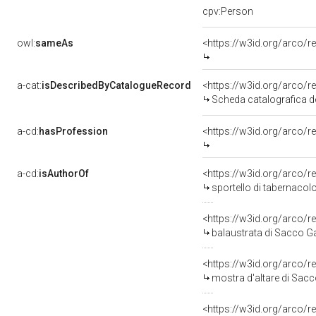
cpv:Person
owl:
sameAs
<https://w3id.org/arco
a-cat:
isDescribedByCatalogueRecord
<https://w3id.org/arc
Scheda catalografica d
a-cd:
hasProfession
<https://w3id.org/arco/
a-cd:
isAuthorOf
<https://w3id.org/arco/r
sportello di tabernacol
<https://w3id.org/arco/r
balaustrata di Sacco Ga
<https://w3id.org/arco/r
mostra d'altare di Sacc
<https://w3id.org/arco/r