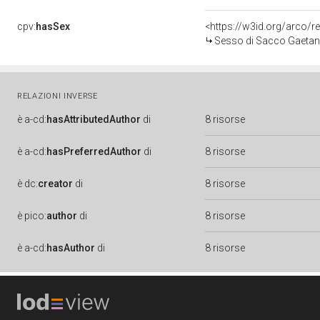
cpv:
hasSex
<https://w3id.org/arco
Sesso di Sacco Gaetano
RELAZIONI INVERSE
è
a-cd:
hasAttributedAuthor
di
8 risorse
è
a-cd:
hasPreferredAuthor
di
8 risorse
è
dc:
creator
di
8 risorse
è
pico:
author
di
8 risorse
è
a-cd:
hasAuthor
di
8 risorse