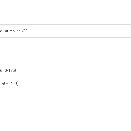
 quarto sec. XVIII
 1690-1730
1690-1730)