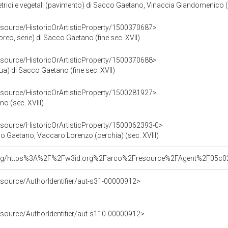
trici e vegetali (pavimento) di Sacco Gaetano, Vinaccia Giandomenico (
esource/HistoricOrArtisticProperty/1500370687>
oreo, serie) di Sacco Gaetano (fine sec. XVII)
esource/HistoricOrArtisticProperty/1500370688>
ua) di Sacco Gaetano (fine sec. XVII)
esource/HistoricOrArtisticProperty/1500281927>
o (sec. XVIII)
esource/HistoricOrArtisticProperty/1500062393-0>
o Gaetano, Vaccaro Lorenzo (cerchia) (sec. XVIII)
esource/AuthorIdentifier/aut-s31-00000912>
esource/AuthorIdentifier/aut-s110-00000912>