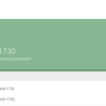
-1730
be92dd2c6b6f4c049
 1690-1730
1690-1730)