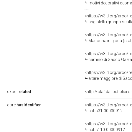
motivi decorativi geome
<https://w3id.org/arco/r
angioletti (gruppo scult
<https://w3id.org/arco/r
Madonna in gloria (stat
<https://w3id.org/arco/r
camino di Sacco Gaetan
<https://w3id.org/arco/r
altare maggiore di Sacc
skos:
related
core:
hasIdentifier
<https://w3id.org/arco/r
aut-s31-00000912
<https://w3id.org/arco/r
aut-s110-00000912