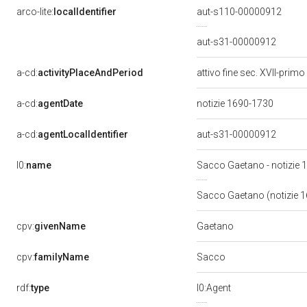
arco-lite:
localIdentifier
aut-s110-00000912
aut-s31-00000912
a-cd:
activityPlaceAndPeriod
attivo fine sec. XVII-primo
a-cd:
agentDate
notizie 1690-1730
a-cd:
agentLocalIdentifier
aut-s31-00000912
l0:
name
Sacco Gaetano - notizie
Sacco Gaetano (notizie 
Gaetano
cpv:
givenName
Sacco
cpv:
familyName
rdf:
type
l0:Agent