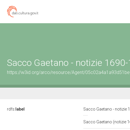
Sacco Gaetano - notizie 1690
https://w3id.org/arco/resource/Agent/05c02a4a1a93d51
rdfs:
label
Sacco Gaetano - notizie
Sacco Gaetano (notizie 