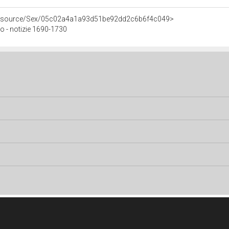
/resource/Sex/05c02a4a1a93d51be92dd2c6b6f4c049>
 - notizie 1690-1730